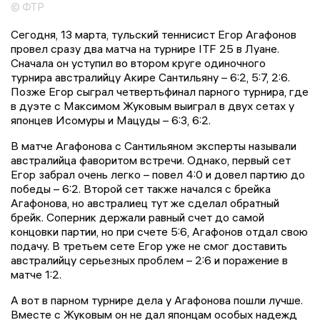
© ФТР
Сегодня, 13 марта, тульский теннисист Егор Агафонов
провел сразу два матча на турнире ITF 25 в Луане.
Сначала он уступил во втором круге одиночного
турнира австралийцу Акире Сантильяну – 6:2, 5:7, 2:6.
Позже Егор сыграл четвертьфинал парного турнира, где
в дуэте с Максимом Жуковым выиграл в двух сетах у
японцев Исомуры и Мацуды – 6:3, 6:2.
В матче Агафонова с Сантильяном эксперты называли
австралийца фаворитом встречи. Однако, первый сет
Егор забрал очень легко – повел 4:0 и довел партию до
победы – 6:2. Второй сет также начался с брейка
Агафонова, но австралиец тут же сделал обратный
брейк. Соперник держали равный счет до самой
концовки партии, но при счете 5:6, Агафонов отдал свою
подачу. В третьем сете Егор уже не смог доставить
австралийцу серьезных проблем – 2:6 и поражение в
матче 1:2.
А вот в парном турнире дела у Агафонова пошли лучше.
Вместе с Жуковым он не дал японцам особых надежд