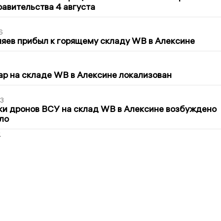
авительства 4 августа
6
яев прибыл к горящему складу WB в Алексине
5
р на складе WB в Алексине локализован
3
ки дронов ВСУ на склад WB в Алексине возбуждено
ло
2