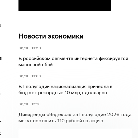
ш
Новости экономики
06/08
13:58
в
В российском сегменте интернета фиксируется
массовый сбой
06/08
13:00
В I полугодии национализация принесла в
бюджет рекордные 10 млрд долларов
т
06/08
12:20
Дивиденды «Яндекса» за I полугодие 2026 года
.
могут составить 110 рублей на акцию
5