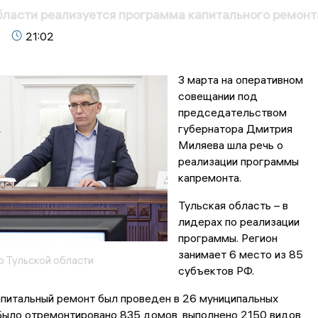
бласти реализуется программа капитального ремонт
21:02
3 марта на оперативном
совещании под
председательством
губернатора Дмитрия
Миляева шла речь о
реализации программы
капремонта.
Тульская область – в
лидерах по реализации
программы. Регион
занимает 6 место из 85
о Тульской области
субъектов РФ.
питальный ремонт был проведен в 26 муниципальных
Было отремонтировано 835 домов, выполнено 2150 видов