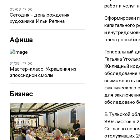
работ и услуг 
05/08
17:00
Сегодня - день рождения
Сформирован пл
художника Ильи Репина
капитального р
и внутридомов
Афиша
электроснабже
Генеральный д
Татьяна Угольк
31/08
17:00
Жилищный коде
Мастер-класс. Украшения из
обследование 
эпоксидной смолы
возможность ск
фактического с
Бизнес
для заключения
обследовано бо
В Тульской обл
889 лифтов в 2
Согласно новом
отслуживших 25