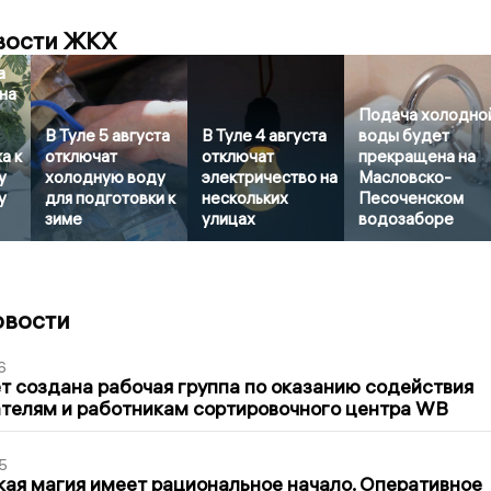
я
вости ЖКХ
о
а
на
Подача холодно
В Туле 5 августа
В Туле 4 августа
воды будет
а к
отключат
отключат
прекращена на
у
холодную воду
электричество на
Масловско-
у
для подготовки к
нескольких
Песоченском
зиме
улицах
водозаборе
овости
6
т создана рабочая группа по оказанию содействия
телям и работникам сортировочного центра WB
5
кая магия имеет рациональное начало. Оперативное