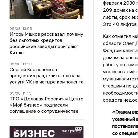
февраля 2030 г
209 домах на с
лифты, срок эк
Это 40 лифтов 
05/08
13:55
Игорь Ишков рассказал, почему
Как отметил ми
без льготных кредитов
области Олег 
российские заводы проиграют
Фондом капита
Китаю
домам на специ
работу по заме
05/08
13:20
Сергей Костюченков
указанных лифт
предложил разделить плату за
муниципалитет
услуги УК на четыре компонента
старшими по до
необходимости 
05/08
11:45
ТРО «Деловая Россия» и Центр
средств недост
«Мой бизнес» подписали
соглашение о сотрудничестве
«Главам ва
указанный 
постановле
со специал