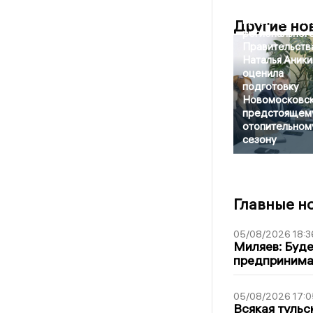
Заместитель
председател
Другие но
региональног
Правительств
Наталья Аники
оценила
подготовку
Новомосковск
предстоящем
отопительном
сезону
Главные н
05/08/2026 18:3
Миляев: Буде
предпринима
05/08/2026 17:0
Всякая тульс