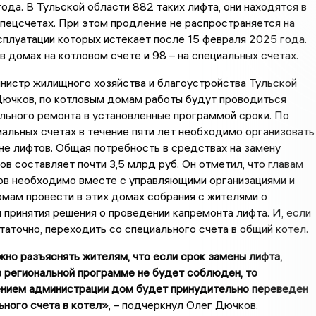
ода. В Тульской области 882 таких лифта, они находятся в
пецсчетах. При этом продление не распространяется на
сплуатации которых истекает после 15 февраля 2025 года.
в домах на котловом счете и 98 – на специальных счетах.
нистр жилищного хозяйства и благоустройства Тульской
Дючков, по котловым домам работы будут проводиться
льного ремонта в установленные программой сроки. По
альных счетах в течение пяти лет необходимо организовать
не лифтов. Общая потребность в средствах на замену
ов составляет почти 3,5 млрд руб. Он отметил, что главам
ов необходимо вместе с управляющими организациями и
мам провести в этих домах собрания с жителями о
принятия решения о проведении капремонта лифта. И, если
аточно, переходить со специального счета в общий котел.
жно разъяснять жителям, что если срок замены лифта,
в региональной программе не будет соблюден, то
нием администрации дом будет принудительно переведен
ьного счета в котел»
, – подчеркнул Олег Дючков.