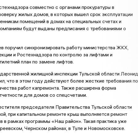
стехнадзора совместно с органами прокуратуры в
роверку жилых домов, в которых вышел срок эксплуатации
енникам помещений в домах на специальных счетах и
омпаниям будут выданы предписания с требованиями о
.
в поручил синхронизировать работу министерства ЖКХ,
кции и Ростехнадзора по контролю за лифтами и
тилетний план по замене лифтов.
ударственной жилищной инспекции Тульской области Леони
л, что в этом году действуют более жесткие требования по
ачества работ капремонта. Также расширена форма
тчетности для домов со спецсчетами.
естителя председателя Правительства Тульской области
ой, при капитальном ремонте крыш выполняется ремонт
 в рамках программы «Наш район». Такая практика уже
реевском, Чернском районах, в Туле и Новомосковске.