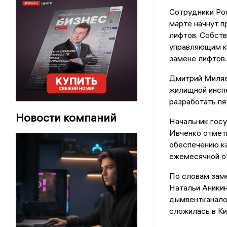
Сотрудники Ро
марте начнут п
лифтов. Собств
управляющим к
замене лифтов
Дмитрий Миляе
жилищной инспе
разработать пя
Новости компаний
Начальник гос
Ивченко отмети
обеспечению к
ежемесячной о
По словам зам
Натальи Аникин
дымвентканалов
сложилась в Ки