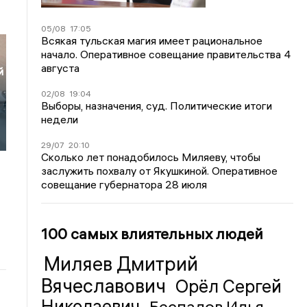
05/08
17:05
Всякая тульская магия имеет рациональное
начало. Оперативное совещание правительства 4
августа
й
02/08
19:04
Выборы, назначения, суд. Политические итоги
недели
29/07
20:10
Сколько лет понадобилось Миляеву, чтобы
заслужить похвалу от Якушкиной. Оперативное
совещание губернатора 28 июля
100 самых влиятельных людей
Миляев Дмитрий
Вячеславович
Орёл Сергей
Николаевич
Беспалов Илья