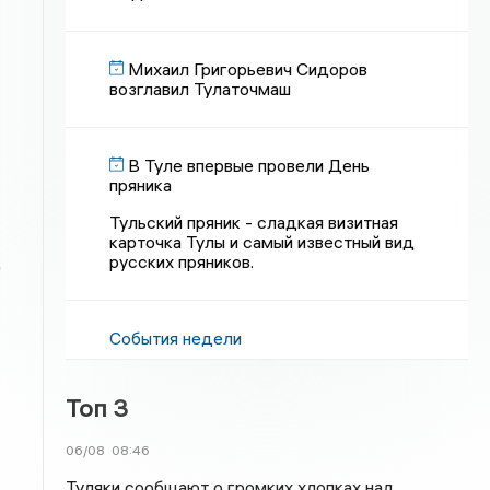
Михаил Григорьевич Сидоров
возглавил Тулаточмаш
В Туле впервые провели День
пряника
Тульский пряник - сладкая визитная
карточка Тулы и самый известный вид
русских пряников.
д
События недели
Топ 3
06/08
08:46
Туляки сообщают о громких хлопках над