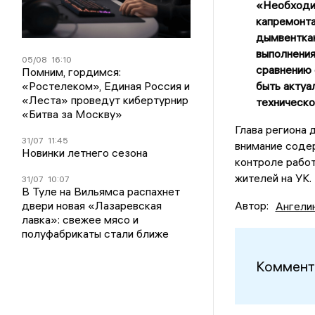
«Необходим
капремонта
дымвенткан
выполнения
05/08
16:10
сравнению 
Помним, гордимся:
«Ростелеком», Единая Россия и
быть актуа
«Леста» проведут кибертурнир
техническо
«Битва за Москву»
Глава региона 
31/07
11:45
внимание соде
Новинки летнего сезона
контроле рабо
жителей на УК.
31/07
10:07
В Туле на Вильямса распахнет
двери новая «Лазаревская
Автор:
Ангели
лавка»: свежее мясо и
полуфабрикаты стали ближе
Коммент