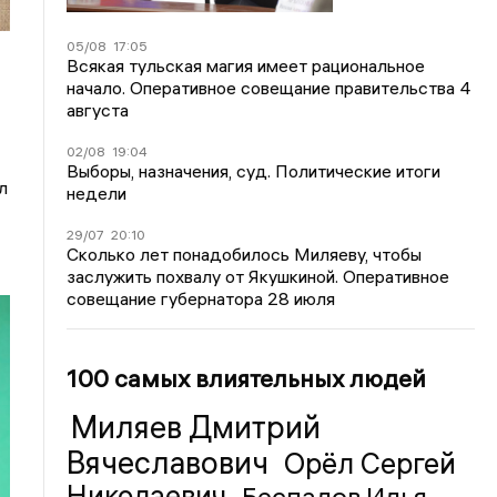
05/08
17:05
Всякая тульская магия имеет рациональное
начало. Оперативное совещание правительства 4
августа
02/08
19:04
Выборы, назначения, суд. Политические итоги
л
недели
29/07
20:10
Сколько лет понадобилось Миляеву, чтобы
заслужить похвалу от Якушкиной. Оперативное
совещание губернатора 28 июля
100 самых влиятельных людей
Миляев Дмитрий
Вячеславович
Орёл Сергей
Николаевич
Беспалов Илья