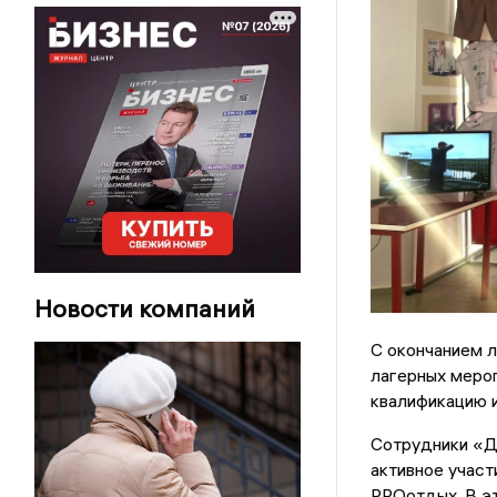
Новости компаний
С окончанием л
лагерных мероп
квалификацию и
Сотрудники «Д
активное учас
PROотдых. В эт