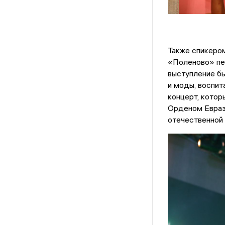
Также спикеро
«Поленово» пе
выступление бы
и моды, воспит
концерт, котор
Орденом Евраз
отечественной 