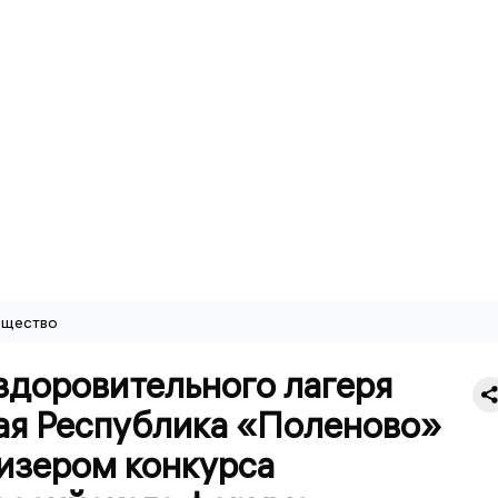
щество
здоровительного лагеря
ая Республика «Поленово»
ризером конкурса