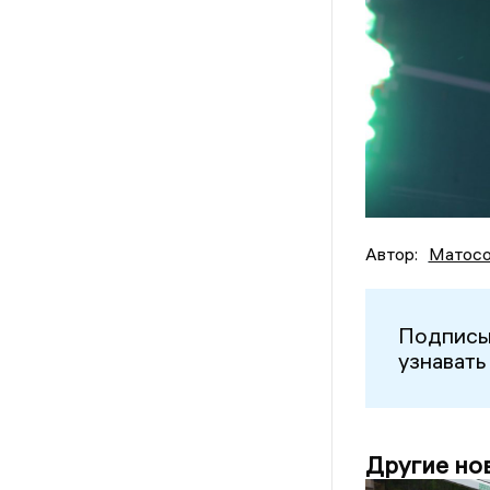
Автор:
Матосо
Подписы
узнавать
Другие но