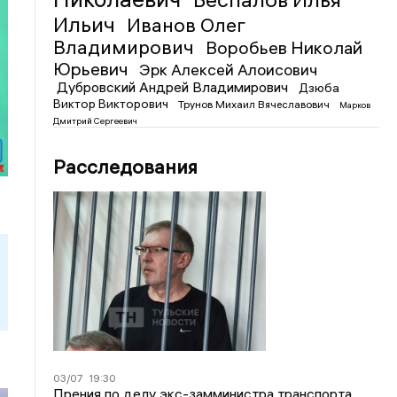
Ильич
Иванов Олег
Владимирович
Воробьев Николай
Юрьевич
Эрк Алексей Алоисович
Дубровский Андрей Владимирович
Дзюба
Виктор Викторович
Трунов Михаил Вячеславович
Марков
Дмитрий Сергеевич
Расследования
03/07
19:30
Прения по делу экс-замминистра транспорта