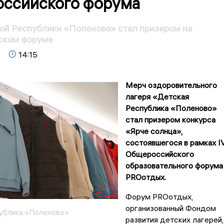
ссийского форума
ой Республики «Поленово» стал призером на
ском форуме
14:15
Мерч оздоровительного
лагеря «Детская
Республика «Поленово»
стал призером конкурса
«Ярче солнца»,
состоявшегося в рамках I
Общероссийского
образовательного форума
PROотдых.
Форум PROотдых,
организованный Фондом
ублика «Поленово»
развития детских лагерей,