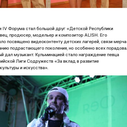
м IV Форума стал большой друг «Детской Республики
вец, продюсер, модельер и композитор ALISH. Его
ло посвящено видеоконтенту детских лагерей, связи мерча
анию подрастающего поколения, но особенно всех порадова
ый дал музыкант. Кульминацией стало награждение певца
ийской Лиги Содружеств «За вклад в развитие
культуры и искусства».