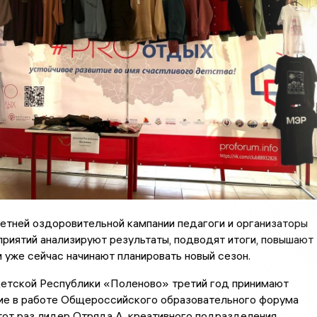
етней оздоровительной кампании педагоги и организаторы
риятий анализируют результаты, подводят итоги, повышают
 уже сейчас начинают планировать новый сезон.
етской Республики «Поленово» третий год принимают
тие в работе Общероссийского образовательного форума
от раз лидер Отряда А, креативного подразделения