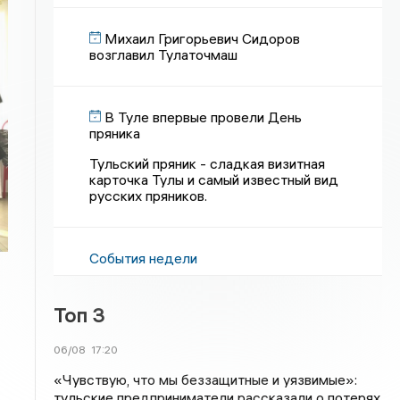
Михаил Григорьевич Сидоров
возглавил Тулаточмаш
В Туле впервые провели День
пряника
Тульский пряник - сладкая визитная
карточка Тулы и самый известный вид
русских пряников.
События недели
Топ 3
06/08
17:20
«Чувствую, что мы беззащитные и уязвимые»:
тульские предприниматели рассказали о потерях