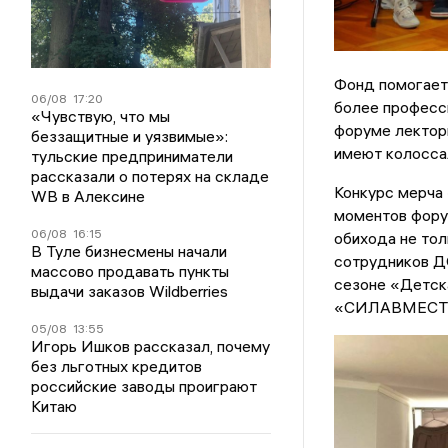
Фонд помогает 
06/08
17:20
более професс
«Чувствую, что мы
форуме лекторы
беззащитные и уязвимые»:
имеют колосса
тульские предприниматели
рассказали о потерях на складе
Конкурс мерча 
WB в Алексине
моментов фору
06/08
16:15
обихода не тол
В Туле бизнесмены начали
сотрудников Д
массово продавать пункты
сезоне «Детск
выдачи заказов Wildberries
«СИЛАВМЕСТЕ» 
05/08
13:55
Игорь Ишков рассказал, почему
без льготных кредитов
российские заводы проиграют
Китаю