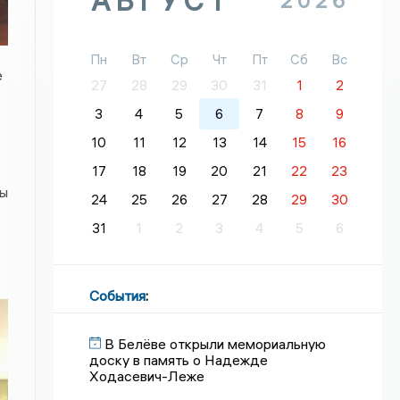
АВГУСТ
2026
Пн
Вт
Ср
Чт
Пт
Сб
Вс
е
27
28
29
30
31
1
2
3
4
5
6
7
8
9
10
11
12
13
14
15
16
17
18
19
20
21
22
23
ты
24
25
26
27
28
29
30
31
1
2
3
4
5
6
События
:
В Белёве открыли мемориальную
доску в память о Надежде
Ходасевич-Леже