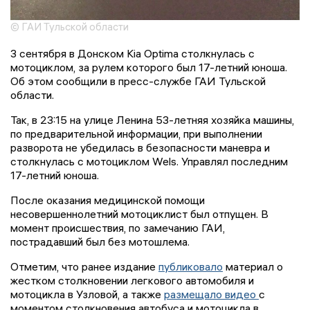
© ГАИ Тульской области
3 сентября в Донском Kia Optima столкнулась с
мотоциклом, за рулем которого был 17-летний юноша.
Об этом сообщили в пресс-службе ГАИ Тульской
области.
Так, в 23:15 на улице Ленина 53-летняя хозяйка машины,
по предварительной информации, при выполнении
разворота не убедилась в безопасности маневра и
столкнулась с мотоциклом Wels. Управлял последним
17-летний юноша.
После оказания медицинской помощи
несовершеннолетний мотоциклист был отпущен. В
момент происшествия, по замечанию ГАИ,
пострадавший был без мотошлема.
Отметим, что ранее издание
публиковало
материал о
жестком столкновении легкового автомобиля и
мотоцикла в Узловой, а также
размещало видео
с
моментом столкновения автобуса и мотоцикла в