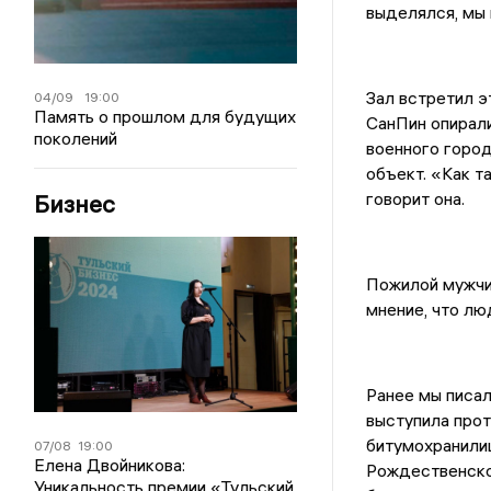
выделялся, мы
Зал встретил э
04/09
19:00
Память о прошлом для будущих
СанПин опирал
поколений
военного горо
объект. «Как т
говорит она.
Бизнес
Пожилой мужчи
мнение, что лю
Ранее мы писал
выступила про
битумохранили
07/08
19:00
Елена Двойникова:
Рождественское
Уникальность премии «Тульский