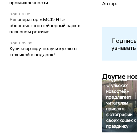
промышленности
Автор:
07/08
10:15
Регоператор «МСК-НТ»
обновляет контейнерный парк в
плановом режиме
Подписы
07/08
09:05
узнавать
Купи квартиру, получи кухню с
техникой в подарок!
Другие но
Редакция
«Тульских
новостей»
предлагает
читателям
прислать
фотографии
своих кошек к
празднику