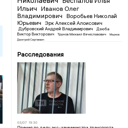
Николаевич
Беспалов Илья
Ильич
Иванов Олег
Владимирович
Воробьев Николай
Юрьевич
Эрк Алексей Алоисович
Дубровский Андрей Владимирович
Дзюба
Виктор Викторович
Трунов Михаил Вячеславович
Марков
Дмитрий Сергеевич
Расследования
т
03/07
19:30
Прения по делу экс-замминистра транспорта