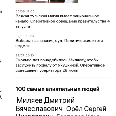
й
05/08
17:05
Всякая тульская магия имеет рациональное
начало. Оперативное совещание правительства 4
августа
02/08
19:04
Выборы, назначения, суд. Политические итоги
недели
29/07
20:10
Сколько лет понадобилось Миляеву, чтобы
й
заслужить похвалу от Якушкиной. Оперативное
совещание губернатора 28 июля
100 самых влиятельных людей
и
,
Миляев Дмитрий
Вячеславович
Орёл Сергей