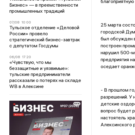
благоприятную
Бизнес» — в преемственности
промышленных традиций
07/08
10:00
25 марта сост
Тульское отделение «Деловой
городской Дум
России» провело
был обсужден в
стратегический бизнес-завтрак
с депутатом Госдумы
построен пром
нарушил 500-м
06/08
17:20
предприятия на
«Чувствую, что мы
оседает оранже
беззащитные и уязвимые»:
тульские предприниматели
рассказали о потерях на складе
WB в Алексине
- В прошлом го
разрешений. У 
детские оздоро
вопрос будет р
настоятель хр
Алексинского р