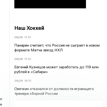
Наш Хоккей
08/08
17:31
Панарин считает, что Россия не сыграет в новом
формате Матча звезд НХЛ
08/08
17:01
Евгений Кузнецов может заработать до 119 млн
рублей в «Сибири»
08/08
16:01
Овечкин отказался от должности играющего
тренера сборной России
то
не