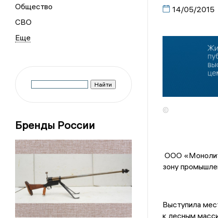
Общество
14/05/2015
СВО
©
Бренды России
ООО «МонолитС
зону промышлен
Выступила мест
к лесным масси