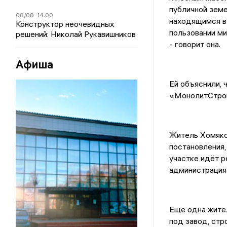
публичной земе
08/08
14:00
находящимся в 
Конструктор неочевидных
пользовании ми
решений: Николай Рукавишников
- говорит она.
Афиша
Ей объяснили, 
«МонолитСтрой
Житель Хомяков
постановления,
участке идёт р
администрация 
Еще одна жител
под завод, стр