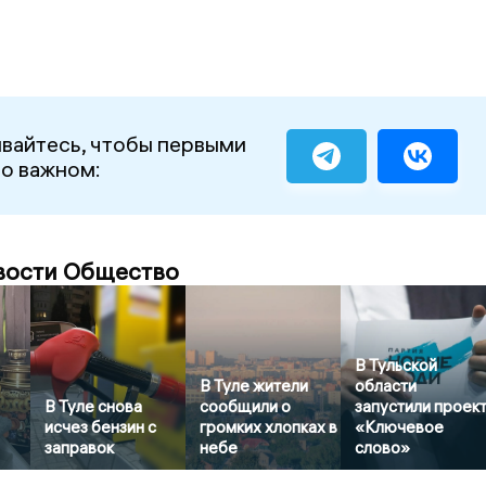
вайтесь, чтобы первыми
 о важном:
вости Общество
В Тульской
В Туле жители
области
В Туле снова
сообщили о
запустили проек
исчез бензин с
громких хлопках в
«Ключевое
заправок
небе
слово»