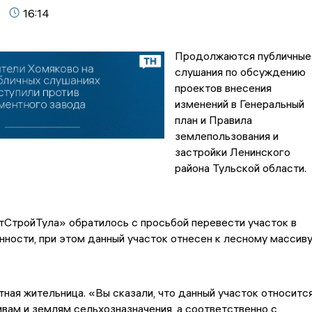
16:14
Продолжаются публичные
слушания по обсуждению
проектов внесения
изменений в Генеральный
план и Правила
землепользования и
застройки Ленинского
района Тульской области.
тройТула» обратилось с просьбой перевести участок в
ности, при этом данный участок отнесен к лесному массиву
ная жительница. «Вы сказали, что данный участок относитс
вам и землям сельхозназначения, а соответственно с