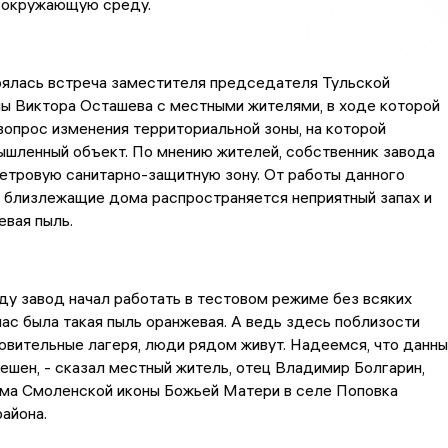
 окружающую среду.
оялась встреча заместителя председателя Тульской
ы Виктора Осташева с местными жителями, в ходе которой
опрос изменения территориальной зоны, на которой
ышленный объект. По мнению жителей, собственник завода
етровую санитарно-защитную зону. От работы данного
 близлежащие дома распространяется неприятный запах и
вая пыль.
ду завод начал работать в тестовом режиме без всяких
нас была такая пыль оранжевая. А ведь здесь поблизости
вительные лагеря, люди рядом живут. Надеемся, что данны
ешен, - сказал местный житель, отец Владимир Болгарин,
ама Смоленской иконы Божьей Матери в селе Поповка
айона.