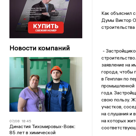
Как объяснил 
Думы Виктор О
строительства 
Новости компаний
- Застройщиков
строительство.
заявление на и
города, чтобы 
в Генплан по п
промышленной з
года. Застройщ
свою пользу. Ж
участков, сосе
на слушания и 
на которых жит
07/08
18:45
Династия Тихомировых-Вовк:
соответствующ
85 лет в химической