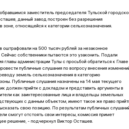
собравшимся заместитель председателя Тульской городско
сташев, данный завод построен без разрешения
в зоне, относящейся к категории сельхозназначения.
 оштрафовали на 500 тысяч рублей за незаконное
 Сейчас собственники пытаются это узаконить. Подали
мя главы администрации Тулы с просьбой обратиться к Главе
провести публичные слушания по вопросу внесения изменени
ереводу земель сельхозназначения в категорию
оны. Публичные слушания назначены на 14 мая текущего
ик должен прийти с докладом и представить аргументы в
ители как заинтересованные лица и владельцы земельных
дствующих с данным объектом, имеют такое же право прийт
высказать свою позицию. По результатам публичных слушаний
ели смогут отстоять свои интересы, комиссия примет
ее решение, - подчеркнул Виктор Осташев.