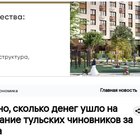
Главная новость
ономика
о, сколько денег ушло на
ние тульских чиновников за
а