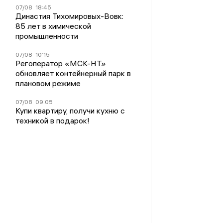
07/08
18:45
Династия Тихомировых-Вовк:
85 лет в химической
промышленности
07/08
10:15
Регоператор «МСК-НТ»
обновляет контейнерный парк в
плановом режиме
07/08
09:05
Купи квартиру, получи кухню с
техникой в подарок!