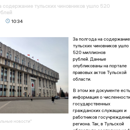
а содержание тульских чиновников ушло 520
ублей
10:34
За полгода на содержание
тульских чиновников ушло
520 миллионов
рублей. Данные
опубликованы на портале
правовых актов Тульской
области.
В этом же документе ест
информация о численност
государственных
гражданских служащих и
работников госучреждени
льные новости"
региона. Так, в Тульской