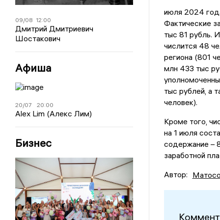
июля 2024 год
09/08
12:00
Фактические з
Дмитрий Дмитриевич
тыс 81 рубль. 
Шостакович
числится 48 че
региона (801 ч
Афиша
млн 433 тыс ру
уполномоченных
тыс рублей, а 
человек).
20/07
20:00
Alex Lim (Алекс Лим)
Кроме того, чи
на 1 июля сост
Бизнес
содержание – 8
заработной пла
Автор:
Матосо
Коммент