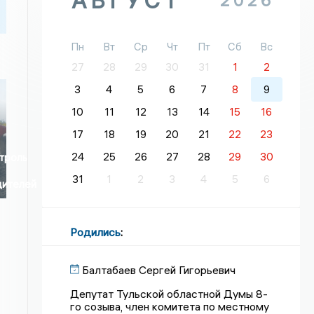
АВГУСТ
2026
Пн
Вт
Ср
Чт
Пт
Сб
Вс
27
28
29
30
31
1
2
3
4
5
6
7
8
9
10
11
12
13
14
15
16
17
18
19
20
21
22
23
24
25
26
27
28
29
30
троль
31
1
2
3
4
5
6
дителей
Родились
:
Балтабаев Сергей Гигорьевич
Депутат Тульской областной Думы 8-
го созыва, член комитета по местному