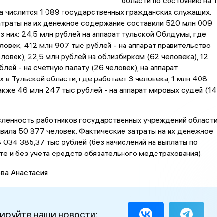
области по состоянию на 1
а числится 1 089 государственных гражданских служащих.
атраты на их денежное содержание составили 520 млн 009
Из них: 24,5 млн рублей на аппарат тульской Облдумы, где
ловек, 412 млн 907 тыс рублей - на аппарат правительство
еловек), 22,5 млн рублей на облизбирком (62 человека), 12
блей - на счётную палату (26 человек), на аппарат
 в Тульской области, где работает 3 человека, 1 млн 408
также 46 млн 247 тыс рублей - на аппарат мировых судей (1
сленность работников государственных учреждений област
авила 50 877 человек. Фактические затраты на их денежное
 034 385,37 тыс рублей (без начислений на выплаты по
те и без учета средств обязательного медстрахования).
ва Анастасия
ируйте наши новости: