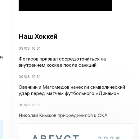
Наш Хоккей
09/08
16:31
49
Фетисов призвал сосредоточиться на
внутреннем хоккее после санкций
и
09/08
15:31
Овечкин и Магомедов нанесли символический
удар перед матчем футбольного «Динамо»
09/08
12:01
Николай Кныжов присоединился к СКА