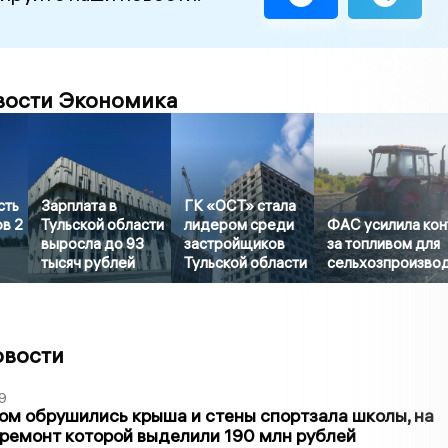
вости Экономика
сть
Зарплата в
ГК «ОСТ» стала
ов 2
Тульской области
лидером среди
ФАС усилила кон
выросла до 93
застройщиков
за топливом для
тысяч рублей
Тульской области
сельхозпроизво
овости
9
м обрушились крыша и стены спортзала школы, на
ремонт которой выделили 190 млн рублей