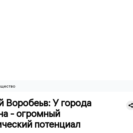
щество
 Воробеьв: У города
на - огромный
ический потенциал