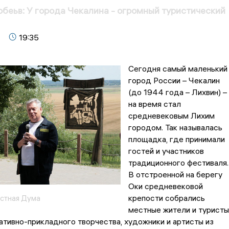
беьв: У города Чекалина - огромный туристический
19:35
Сегодня самый маленький
город России – Чекалин
(до 1944 года – Лихвин) –
на время стал
средневековым Лихим
городом. Так называлась
площадка, где принимали
гостей и участников
традиционного фестиваля.
В отстроенной на берегу
Оки средневековой
крепости собрались
астная Дума
местные жители и туристы
тивно-прикладного творчества, художники и артисты из