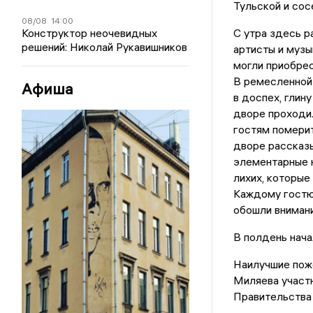
Тульской и сос
08/08
14:00
Конструктор неочевидных
С утра здесь р
решений: Николай Рукавишников
артисты и музы
могли приобрес
В ремесленной
Афиша
в доспех, глину
дворе проходи
гостям померит
дворе рассказы
элементарные н
лихих, которые
Каждому гостю 
обошли внимани
В полдень нача
Наилучшие пож
Миляева участ
Правительства 