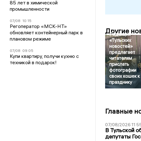
85 лет в химической
промышленности
07/08
10:15
Регоператор «МСК-НТ»
Другие но
обновляет контейнерный парк в
Редакция
плановом режиме
«Тульских
новостей»
07/08
09:05
предлагает
Купи квартиру, получи кухню с
читателям
техникой в подарок!
прислать
фотографии
своих кошек к
празднику
Главные н
07/08/2026 11:5
В Тульской о
депутаты Гос