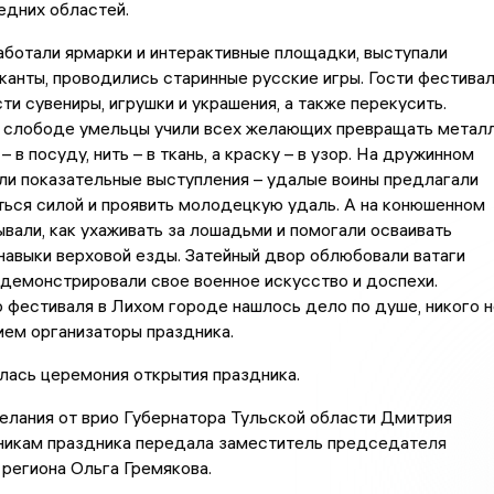
едних областей.
аботали ярмарки и интерактивные площадки, выступали
канты, проводились старинные русские игры. Гости фестива
ти сувениры, игрушки и украшения, а также перекусить.
 слободе умельцы учили всех желающих превращать метал
 – в посуду, нить – в ткань, а краску – в узор. На дружинном
ли показательные выступления – удалые воины предлагали
ься силой и проявить молодецкую удаль. А на конюшенном
вали, как ухаживать за лошадьми и помогали осваивать
авыки верховой езды. Затейный двор облюбовали ватаги
 демонстрировали свое военное искусство и доспехи.
фестиваля в Лихом городе нашлось дело по душе, никого н
ем организаторы праздника.
лась церемония открытия праздника.
елания от врио Губернатора Тульской области Дмитрия
никам праздника передала заместитель председателя
региона Ольга Гремякова.