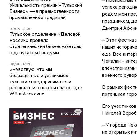
Уникальность премии «Тульский
успеха сегодня
Бизнес» — в преемственности
родом мои пре
промышленных традиций
праздником, до
Дмитрий Афони
07/08
10:00
Тульское отделение «Деловой
– Этот фестива
России» провело
стратегический бизнес-завтрак
наших историче
с депутатом Госдумы
еда. Все интер
Чекалин – инте
06/08
17:20
впечатлениями 
«Чувствую, что мы
военного суво
беззащитные и уязвимые»:
тульские предприниматели
В рамках фести
рассказали о потерях на складе
WB в Алексине
потенциал горо
Его участнико
Николай Вороб
– У города Чек
не открытых ин