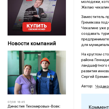
молодежи, кото
Желаю чекалинц
Заместитель п
Гремякова подч
Чекалине уже р
создавать тур
предпринимател
Новости компаний
для муниципали
На круглом сто
района Геннади
ландшафтного 
развития иннов
Сергей Еремин 
Автор:
Чудако
07/08
18:45
Династия Тихомировых-Вовк:
Коммент