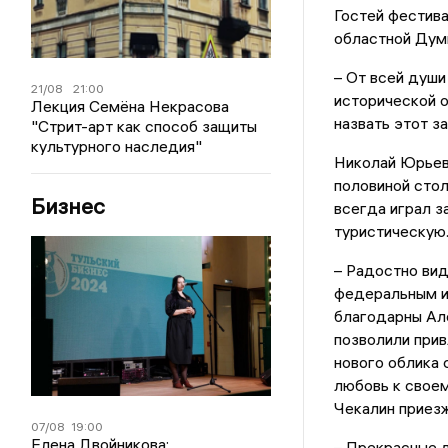
Гостей фестив
областной Дум
– От всей души
21/08
21:00
исторической 
Лекция Семёна Некрасова
назвать этот з
"Стрит-арт как способ защиты
культурного наследия"
Николай Юрьев
половиной стол
Бизнес
всегда играл з
туристическую
– Радостно вид
федеральным и 
благодарны Ал
позволили прив
нового облика 
любовь к своем
Чекалин приезж
07/08
19:00
Елена Двойникова:
– Прекрасные л