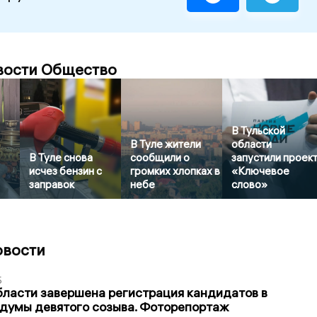
вости Общество
В Тульской
В Туле жители
области
В Туле снова
сообщили о
запустили проек
исчез бензин с
громких хлопках в
«Ключевое
заправок
небе
слово»
овости
5
бласти завершена регистрация кандидатов в
думы девятого созыва. Фоторепортаж