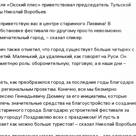
аля «Окский плес» приветствовал председатель Тульской
ы Николай Воробьев.
 приветствую вас в центре старинного Лихвина! В
обстановке фестиваля по-другому просто невозможно
амечательный город, – сказал спикер.
ич также отметил, что город существует больше четырех с
етий. Маленький, да удаленький, как говорят на Руси. Он
аметную роль: оборонительную, торговую, а в наши дни –
.
еть, как преобразился город за последние годы благодаря
региональным проектам. Конечно, все мы безмерно
ексею Геннадьевичу Дюмину за его инициативы, которые
лечь значительные средства на благоустройство и создани
старинного города. Благодарю устроителей фестиваля за
у городу! Поздравляю всех с праздником! И пусть в
ает как можно больше туристов! – сказал Николай Воробьев
юди, прекрасное место, прекрасная погода – это слагаемы