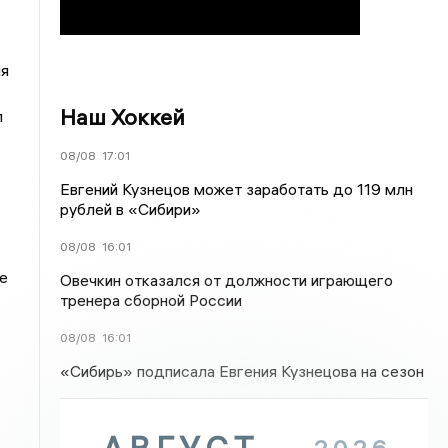
ля
Наш Хоккей
л
08/08
17:01
Евгений Кузнецов может заработать до 119 млн
рублей в «Сибири»
08/08
16:01
е
Овечкин отказался от должности играющего
тренера сборной России
08/08
16:01
«Сибирь» подписала Евгения Кузнецова на сезон