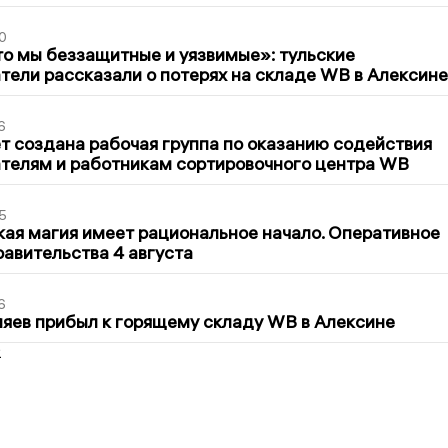
0
то мы беззащитные и уязвимые»: тульские
ели рассказали о потерях на складе WB в Алексине
6
т создана рабочая группа по оказанию содействия
телям и работникам сортировочного центра WB
5
кая магия имеет рациональное начало. Оперативное
авительства 4 августа
6
яев прибыл к горящему складу WB в Алексине
2