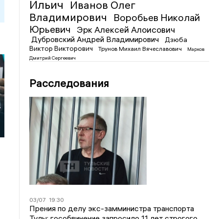
Ильич
Иванов Олег
Владимирович
Воробьев Николай
Юрьевич
Эрк Алексей Алоисович
Дубровский Андрей Владимирович
Дзюба
Виктор Викторович
Трунов Михаил Вячеславович
Марков
Дмитрий Сергеевич
Расследования
т
03/07
19:30
Прения по делу экс-замминистра транспорта
Тулы: гособвинение запросило 11 лет строгого