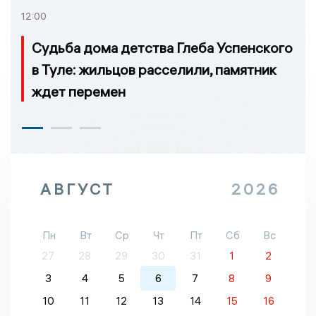
12:00
Судьба дома детства Глеба Успенского
в Туле: жильцов расселили, памятник
ждет перемен
АВГУСТ
2026
Пн
Вт
Ср
Чт
Пт
Сб
Вс
27
28
29
30
31
1
2
3
4
5
6
7
8
9
10
11
12
13
14
15
16