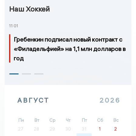
Наш Хоккей
11:01
Гребенкин подписал новый контракт с
«Филадельфией» на 1,1 млн долларов в
год
АВГУСТ
2026
Пн
Вт
Ср
Чт
Пт
Сб
Вс
27
28
29
30
31
1
2