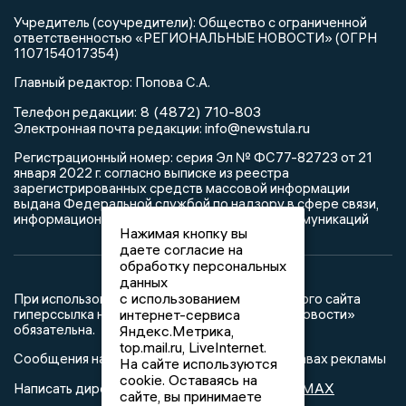
Учредитель (соучредители): Общество с ограниченной
ответственностью «РЕГИОНАЛЬНЫЕ НОВОСТИ» (ОГРН
1107154017354)
Главный редактор: Попова С.А.
8 (4872) 710-803
Телефон редакции:
info@newstula.ru
Электронная почта редакции:
Регистрационный номер: серия Эл № ФС77-82723 от 21
января 2022 г. согласно выписке из реестра
зарегистрированных средств массовой информации
выдана Федеральной службой по надзору в сфере связи,
информационных технологий и массовых коммуникаций
Нажимая кнопку вы
даете согласие на
обработку персональных
данных
с использованием
При использовании любого материала с данного сайта
интернет-сервиса
гиперссылка на Сетевое издание «Тульские новости»
обязательна.
Яндекс.Метрика,
top.mail.ru, LiveInternet.
Сообщения на сером фоне размещены на правах рекламы
На сайте используются
cookie. Оставаясь на
@mazov
MAX
Написать директору в телеграм
или
сайте, вы принимаете