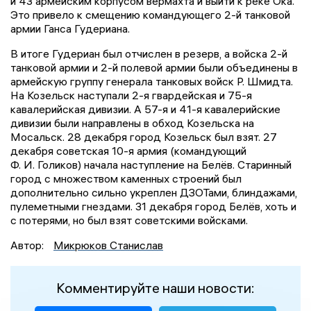
и 43 армейским корпусом вермахта и выйти к реке Ока.
Это привело к смещению командующего 2-й танковой
армии Ганса Гудериана.
В итоге Гудериан был отчислен в резерв, а войска 2-й
танковой армии и 2-й полевой армии были объединены в
армейскую группу генерала танковых войск Р. Шмидта.
На Козельск наступали 2-я гвардейская и 75-я
кавалерийская дивизии. А 57-я и 41-я кавалерийские
дивизии были направлены в обход Козельска на
Мосальск. 28 декабря город Козельск был взят. 27
декабря советская 10-я армия (командующий
Ф. И. Голиков) начала наступление на Белёв. Старинный
город с множеством каменных строений был
дополнительно сильно укреплен ДЗОТами, блиндажами,
пулеметными гнездами. 31 декабря город Белёв, хоть и
с потерями, но был взят советскими войсками.
Автор:
Микрюков Станислав
Комментируйте наши новости: