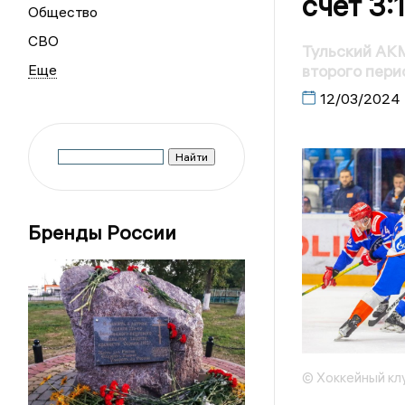
счет 3:
Общество
СВО
Тульский АКМ
второго пери
12/03/2024
Бренды России
© Хоккейный кл