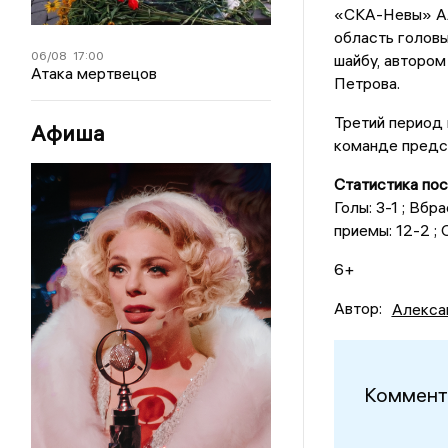
«СКА-Невы» Аль
область головы
06/08
17:00
шайбу, автором
Атака мертвецов
Петрова.
Третий период 
Афиша
команде предст
Статистика пос
Голы: 3-1 ; Вбр
приемы: 12-2 ; 
6+
Автор:
Алекса
Коммент