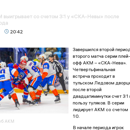
1
 выигрывает со счетом 3:1 у «СКА-Невы» после
ода
20:42
Завершился второй перио
второго матча серии плей
офф АКМ – «СКА-Нева».
Четвертьфинальная
встреча проходит в
тульском Ледовом дворце
после второй
двадцатиминутки счет 3:1 
пользу туляков. В серии
лидирует АКМ со счетом
1:0.
уб АКМ
В начале периода игрок