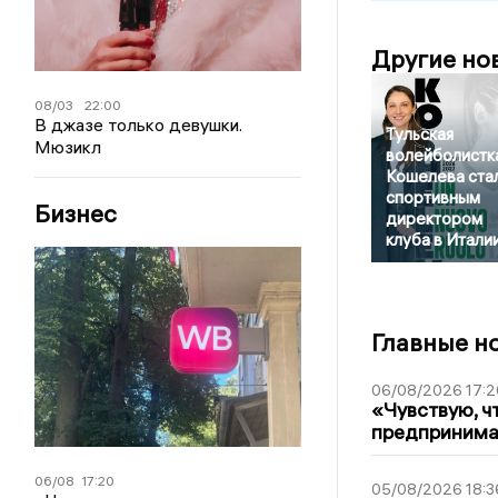
Другие но
08/03
22:00
В джазе только девушки.
Тульская
Мюзикл
волейболистк
Кошелева ста
спортивным
Бизнес
директором
клуба в Итали
Главные н
06/08/2026 17:2
«Чувствую, ч
предпринимат
06/08
17:20
05/08/2026 18:3