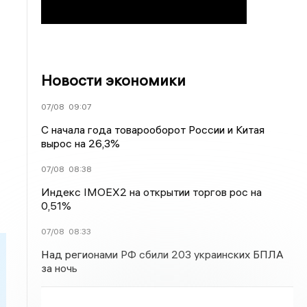
Новости экономики
07/08
09:07
С начала года товарооборот России и Китая
вырос на 26,3%
07/08
08:38
Индекс IMOEX2 на открытии торгов рос на
0,51%
07/08
08:33
Над регионами РФ сбили 203 украинских БПЛА
за ночь