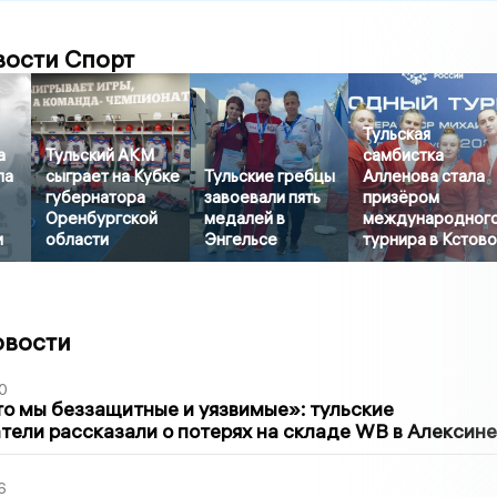
вости Спорт
Тульская
а
Тульский АКМ
самбистка
ла
сыграет на Кубке
Тульские гребцы
Алленова стала
губернатора
завоевали пять
призёром
Оренбургской
медалей в
международног
и
области
Энгельсе
турнира в Кстов
овости
0
то мы беззащитные и уязвимые»: тульские
ели рассказали о потерях на складе WB в Алексине
6