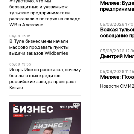
«Чувствую, что мы
Миляев: Буде
беззащитные и уязвимые»:
предпринима
тульские предприниматели
рассказали о потерях на складе
WB в Алексине
05/08/2026 17:0
Всякая тульс
совещание пр
06/08
16:15
В Туле бизнесмены начали
массово продавать пункты
05/08/2026 12:3
выдачи заказов Wildberries
Дмитрий Мил
05/08
13:55
Игорь Ишков рассказал, почему
05/08/2026 11:1
без льготных кредитов
Миляев: Пожа
российские заводы проиграют
Новости СМИ
Китаю