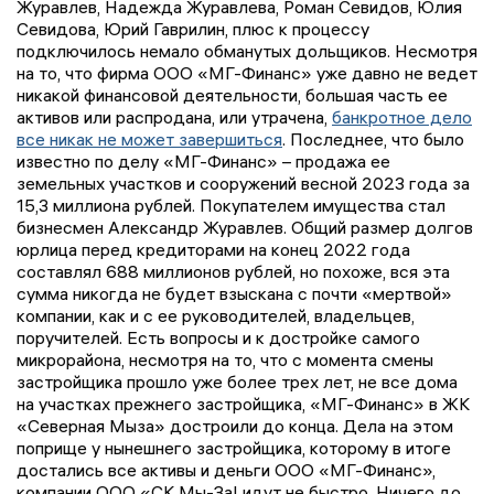
Журавлев, Надежда Журавлева, Роман Севидов, Юлия
Севидова, Юрий Гаврилин, плюс к процессу
подключилось немало обманутых дольщиков. Несмотря
на то, что фирма ООО «МГ-Финанс» уже давно не ведет
никакой финансовой деятельности, большая часть ее
активов или распродана, или утрачена,
банкротное дело
все никак не может завершиться
. Последнее, что было
известно по делу «МГ-Финанс» – продажа ее
земельных участков и сооружений весной 2023 года за
15,3 миллиона рублей. Покупателем имущества стал
бизнесмен Александр Журавлев. Общий размер долгов
юрлица перед кредиторами на конец 2022 года
составлял 688 миллионов рублей, но похоже, вся эта
сумма никогда не будет взыскана с почти «мертвой»
компании, как и с ее руководителей, владельцев,
поручителей. Есть вопросы и к достройке самого
микрорайона, несмотря на то, что с момента смены
застройщика прошло уже более трех лет, не все дома
на участках прежнего застройщика, «МГ-Финанс» в ЖК
«Северная Мыза» достроили до конца. Дела на этом
поприще у нынешнего застройщика, которому в итоге
достались все активы и деньги ООО «МГ-Финанс»,
компании ООО «СК Мы-За! идут не быстро. Ничего до