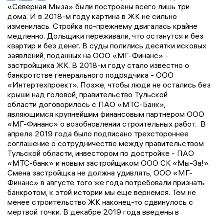
«Северная Мыза» были построены всего лишь три
дома. И в 2018-м году картина в ЖК не сильно
изменилась. Стройка по-прежнему двигалась крайне
медленно. Дольщики переживали, что останутся и без
квартир и без денег. В суды полились десятки исковых
заявлений, поданных на ООО «МГ-Финанс» -
застройщика ЖК. В 2018-м году стало известно о
банкротстве генерального подрядчика - ООО
«Интертехпроект». Позже, чтобы люди не остались без
крыши над головой, правительство Тульской
области договорилось с ПАО «МТС-Банк»,
являющимся крупнейшим финансовым партнером ООО
«МГ-Финанс» о возобновлении строительных работ. В
апреле 2019 года было подписано трехстороннее
соглашение о сотрудничестве между правительством
Тульской области, инвестором по достройке - ПАО
«МТС-банк» и новым застройщиком ООО СК «Мы-За!».
Смена застройщка не должна удивлять, ООО «МГ-
Финанс» в августе того же года потребовали признать
банкротом, к этой истории мы еще вернемся. Тем не
менее строительство ЖК наконец-то сдвинулось с
мертвой точки. В декабре 2019 года введены в