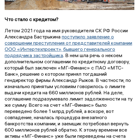
Что стало с кредитом?
Летом 2021 года на имя руководителя СК РФ России
Александра Бастрыкина
поступило заявление о
совершении преступления от представителей компании
ООО «Интертехпроект», бывшего генерального
подрядчика застройщика
. В нем шла речь о некоем
дополнительном соглашении по кредитному договору,
который был заключен «МГ-Финанс» с ПАО «МТС-
Банк», решение о котором принял тогдашний
гендиректор фирмы Александр Рыжов. В частности, по
изначально принятым условиям говорилось о лимите
выдачи кредита на 660 миллионов рублей. На деле,
соглашение подразумевало лимит задолженности на ту
же сумму. Всего на счет «МГ-Финанс» было
переведено более 1 млрд рублей, а вскоре, вот
совпадение, началась процедура внезапного
банкротства компании, и заемщик потребовал вернуть
600 миллионов рублей обратно. К этому времени все
активы «МГ-Финанс» уже были переведены на счета