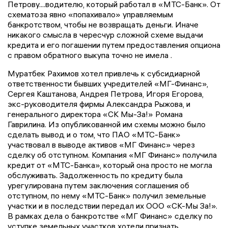
Петрову....водителю, который работал в «МТС-Банк». От
схематоза явно «попахивало» управляемым
банкротством, чтобы не возвращать деньги. Иначе
никакого смысла в чересчур сложной схеме выдачи
кредита и его погашении путем предоставления опциона
с правом обратного выкупа точно не имела .
Муратбек Рахимов хотел привлечь к субсидиарной
ответственности бывших учредителей «МГ-Финанс»,
Сергея Каштанова, Андрея Петрова, Игоря Егорова,
экс-руководителя фирмы Александра Рыжова, и
генерального директора «СК Мы-За!» Романа
Гаврилина. Из опубликованной им схемы можно было
сделать вывод и о том, что ПАО «МТС-Банк»
участвовал в выводе активов «МГ Финанс» через
сделку об отступном. Компания «МГ Финанс» получила
кредит от «МТС-Банка», который она просто не могла
обслуживать. Задолженность по кредиту была
урегулирована путем заключения соглашения об
отступном, по нему «МТС-Банк» получил земельные
участки и в последствии передал их ООО «СК-Мы За!».
В рамках дела о банкротстве «МГ Финанс» сделку по
уступке земельных участков хотели признать