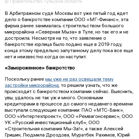
© Правительство Тульской области
В Арбитражном суде Москвы вот уже пятый год идет
дело о банкротстве компании ООО «МГ-Финанс», эта
фирма ранее занималась строительством большого
микрорайона «Северная Мыза» в Туле, но так его и не
достроила. Несмотря на то, что заявление о
банкротстве юрлица было подано еще в 2019 году,
конца этому предельно запутанному делу пока все еще
нет и неизвестно когда он наступит.
«Замороженное» банкротство
Поскольку ранее
мы уже не раз освещали тему
застройки микрорайона
, то решили узнать, что же
происходит с банкротством компании сейчас. Выяснить,
увы, удалось не так уж и много. Основными
кредиторами в процессе до самого недавнего времени
выступали следующие компании: ПАО «МТС-Банк»,
ООО «Интертехпроект», ООО «Ремвагонсервис», ООО
УК «Русский инвестиционный клуб», ООО
«Строительная компания Мы-За!», а также Алексей
Гришин, Людмила Дроздова, Муратбек Рахимов, Юрий