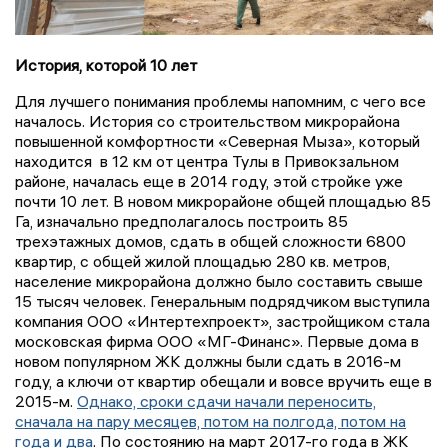
История, которой 10 лет
Для лучшего понимания проблемы напомним, с чего все
началось. История со строительством микрорайона
повышенной комфортности «Северная Мыза», который
находится в 12 км от центра Тулы в Привокзальном
районе, началась еще в 2014 году, этой стройке уже
почти 10 лет. В новом микрорайоне общей площадью 85
Га, изначально предполагалось построить 85
трехэтажных домов, сдать в общей сложности 6800
квартир, с общей жилой площадью 280 кв. метров,
население микрорайона должно было составить свыше
15 тысяч человек. Генеральным подрядчиком выступила
компания ООО «Интертехпроект», застройщиком стала
московская фирма ООО «МГ-Финанс». Первые дома в
новом популярном ЖК должны были сдать в 2016-м
году, а ключи от квартир обещали и вовсе вручить еще в
2015-м.
Однако, сроки сдачи начали переносить,
сначала на пару месяцев, потом на полгода, потом на
года и два
. По состоянию на март 2017-го года в ЖК