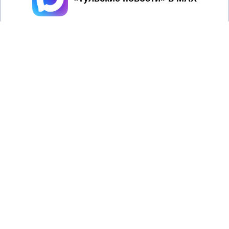
ТУЛЬСКИЕ
2008 © NEWSTULA.RU | СИ
НОВОСТИ
«Тульские новости»
Учредитель (соучредители): Общество с ограниченной
ответственностью «РЕГИОНАЛЬНЫЕ НОВОСТИ» (ОГРН
1107154017354)
Главный редактор: Попова С.А.
8 (4872) 710-803
Телефон редакции:
info@newstula.ru
Электронная почта редакции:
Регистрационный номер: серия Эл № ФС77-82723 от 21
января 2022 г. согласно выписке из реестра
зарегистрированных средств массовой информации
выдана Федеральной службой по надзору в сфере связи,
информационных технологий и массовых коммуникаций