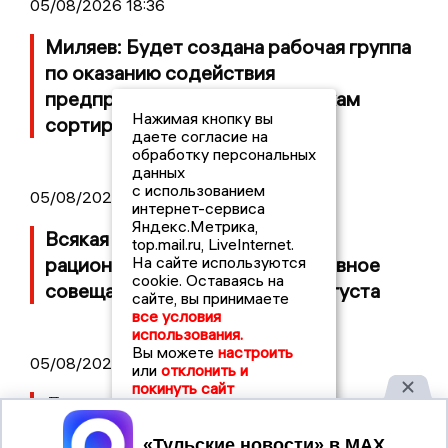
05/08/2026 18:36
Миляев: Будет создана рабочая группа
по оказанию содействия
предпринимателям и работникам
Нажимая кнопку вы
сортировочного центра WB
даете согласие на
обработку персональных
данных
с использованием
05/08/2026 17:05
интернет-сервиса
Яндекс.Метрика,
Всякая тульская магия имеет
top.mail.ru, LiveInternet.
рациональное начало. Оперативное
На сайте используются
cookie. Оставаясь на
совещание правительства 4 августа
сайте, вы принимаете
все условия
использования.
Вы можете
настроить
05/08/2026 12:36
или
отклонить и
покинуть сайт
Дмитрий Миляев прибыл к горящему
складу WB в Алексине
Принять