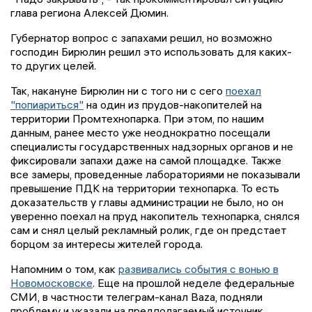
глава региона Алексей Дюмин.
Губернатор вопрос с запахами решил, но возможно
господин Бирюлин решил это использовать для каких-
то других целей.
Так, накануне Бирюлин ни с того ни с сего
поехал
"попиариться"
на один из прудов-накопителей на
территории Промтехнопарка. При этом, по нашим
данным, ранее место уже неоднократно посещали
специалисты государственных надзорных органов и не
фиксировали запахи даже на самой площадке. Также
все замеры, проведенные лабораториями не показывали
превышение ПДК на территории технопарка. То есть
доказательств у главы администрации не было, но он
уверенно поехал на пруд накопитель технопарка, снялся
сам и снял целый рекламный ролик, где он предстает
борцом за интересы жителей города.
Напомним о том, как
развивались события с вонью в
Новомосковске
. Еще на прошлой неделе федеральные
СМИ, в частности телеграм-канал Baza, подняли
проблему и указали на предполагаемый источник