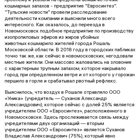
кошмарных запахов - предприятие "Евросинтез".
"Тульские новости" провели расследование
деятельности компании и выяснили много всего
интересного. Как оказалось, до переезда в
Новомосковск подобное предприятие по производству
изопропиловых эфиров из жиров убойных
животных кошмарило жителей города Рошаль
Московской области. В 2018 году в городских пабликах
точно так же, как сейчас в новомосковских, негодовали
местные жители. Они массово жаловались на зловоние
с характерным трупным запахом, которое накрывало
город при определенном ветре и от которого у горожан
першило в горле и срабатывал рвотный рефлекс.
Выяснилось, что воздух в Рошале отравляло ООО
«Уника» (учредитель — Суханов Александр
Александрович), которое сейчас с долей 25% является
учредителем ООО «Евросинтез», расположенного в
Новомосковске. Здесь прослеживается связь между
учредителями двух организаций — вторым
учредителем ООО «Евросинтез» является Суханов
Владислав Александрович (75%), который явно