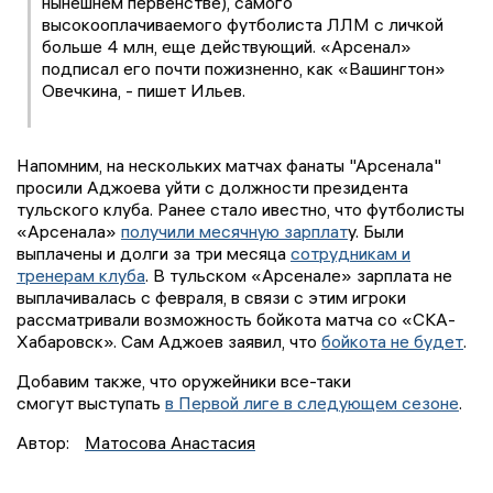
нынешнем первенстве), самого
высокооплачиваемого футболиста ЛЛМ с личкой
больше 4 млн, еще действующий. «Арсенал»
подписал его почти пожизненно, как «Вашингтон»
Овечкина, - пишет Ильев.
Напомним, на нескольких матчах фанаты "Арсенала"
просили Аджоева уйти с должности президента
тульского клуба. Ранее стало ивестно, что футболисты
«Арсенала»
получили месячную зарплат
у. Были
выплачены и долги за три месяца
сотрудникам и
тренерам клуба
. В тульском «Арсенале» зарплата не
выплачивалась с февраля, в связи с этим игроки
рассматривали возможность бойкота матча со «СКА-
Хабаровск». Сам Аджоев заявил, что
бойкота не будет
.
Добавим также, что оружейники все-таки
смогут выступать
в Первой лиге в следующем сезоне
.
Автор:
Матосова Анастасия