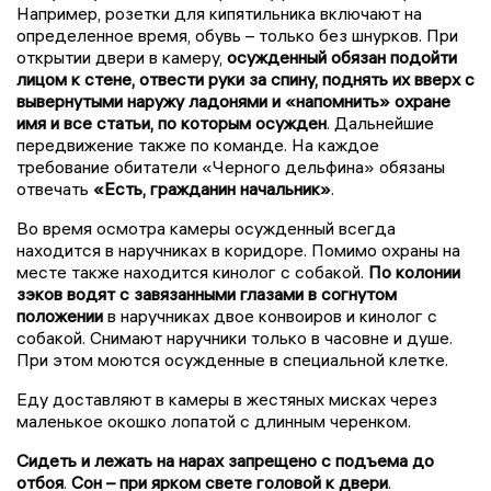
Например, розетки для кипятильника включают на
определенное время, обувь – только без шнурков. При
открытии двери в камеру,
осужденный обязан подойти
лицом к стене, отвести руки за спину, поднять их вверх с
вывернутыми наружу ладонями и «напомнить» охране
имя и все статьи, по которым осужден
. Дальнейшие
передвижение также по команде. На каждое
требование обитатели «Черного дельфина» обязаны
отвечать
«Есть, гражданин начальник»
.
Во время осмотра камеры осужденный всегда
находится в наручниках в коридоре. Помимо охраны на
месте также находится кинолог с собакой.
По колонии
зэков водят с завязанными глазами в согнутом
положении
в наручниках двое конвоиров и кинолог с
собакой. Снимают наручники только в часовне и душе.
При этом моются осужденные в специальной клетке.
Еду доставляют в камеры в жестяных мисках через
маленькое окошко лопатой с длинным черенком.
Сидеть и лежать на нарах запрещено с подъема до
отбоя
.
Сон – при ярком свете головой к двери
.