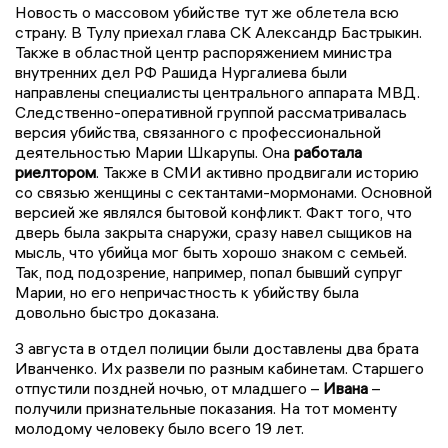
Новость о массовом убийстве тут же облетела всю
страну. В Тулу приехал глава СК Александр Бастрыкин.
Также в областной центр распоряжением министра
внутренних дел РФ Рашида Нургалиева были
направлены специалисты центрального аппарата МВД.
Следственно-оперативной группой рассматривалась
версия убийства, связанного с профессиональной
деятельностью Марии Шкарупы. Она
работала
риелтором
. Также в СМИ активно продвигали историю
со связью женщины с сектантами-мормонами. Основной
версией же являлся бытовой конфликт. Факт того, что
дверь была закрыта снаружи, сразу навел сыщиков на
мысль, что убийца мог быть хорошо знаком с семьей.
Так, под подозрение, например, попал бывший супруг
Марии, но его непричастность к убийству была
довольно быстро доказана.
3 августа в отдел полиции были доставлены два брата
Иванченко. Их развели по разным кабинетам. Старшего
отпустили поздней ночью, от младшего –
Ивана
–
получили признательные показания. На тот моменту
молодому человеку было всего 19 лет.