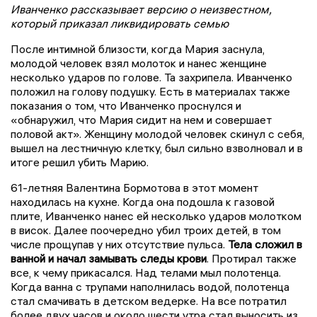
Иванченко рассказывает версию о неизвестном,
который приказал ликвидировать семью
После интимной близости, когда Мария заснула,
молодой человек взял молоток и нанес женщине
несколько ударов по голове. Та захрипела. Иванченко
положил на голову подушку. Есть в материалах также
показания о том, что Иванченко проснулся и
«обнаружил, что Мария сидит на нем и совершает
половой акт». Женщину молодой человек скинул с себя,
вышел на лестничную клетку, был сильно взволновал и в
итоге решил убить Марию.
61-летняя Валентина Бормотова в этот момент
находилась на кухне. Когда она подошла к газовой
плите, Иванченко нанес ей несколько ударов молотком
в висок. Далее поочередно убил троих детей, в том
числе прощупав у них отсутствие пульса.
Тела сложил в
ванной и начал замывать следы крови
. Протирал также
все, к чему прикасался. Над телами мыл полотенца.
Когда ванна с трупами наполнилась водой, полотенца
стал смачивать в детском ведерке. На все потратил
более двух часов и около шести утра стал выносить из