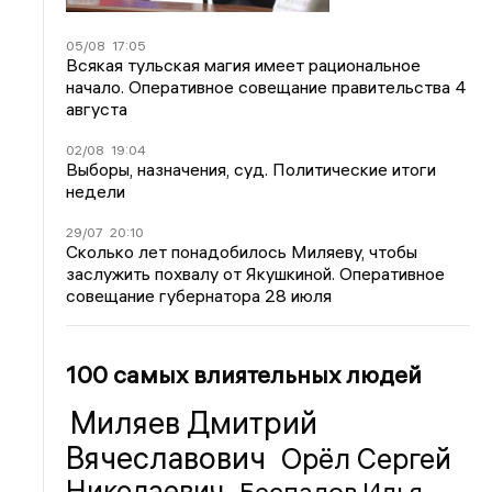
05/08
17:05
Всякая тульская магия имеет рациональное
начало. Оперативное совещание правительства 4
августа
02/08
19:04
Выборы, назначения, суд. Политические итоги
недели
29/07
20:10
Сколько лет понадобилось Миляеву, чтобы
заслужить похвалу от Якушкиной. Оперативное
совещание губернатора 28 июля
100 самых влиятельных людей
Миляев Дмитрий
Вячеславович
Орёл Сергей
Николаевич
Беспалов Илья