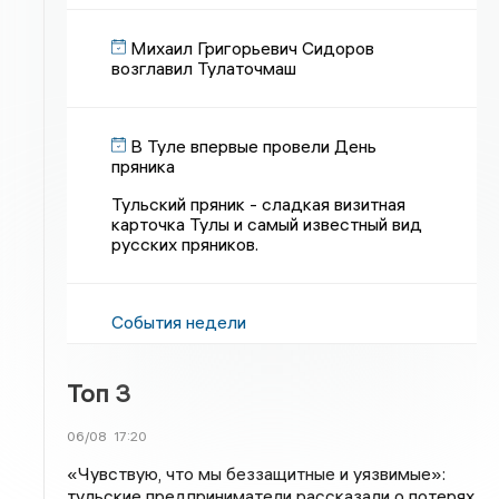
Михаил Григорьевич Сидоров
возглавил Тулаточмаш
В Туле впервые провели День
пряника
Тульский пряник - сладкая визитная
карточка Тулы и самый известный вид
русских пряников.
События недели
Топ 3
06/08
17:20
«Чувствую, что мы беззащитные и уязвимые»:
тульские предприниматели рассказали о потерях