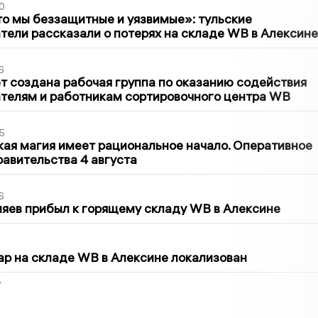
0
то мы беззащитные и уязвимые»: тульские
ели рассказали о потерях на складе WB в Алексине
6
т создана рабочая группа по оказанию содействия
телям и работникам сортировочного центра WB
5
кая магия имеет рациональное начало. Оперативное
авительства 4 августа
6
яев прибыл к горящему складу WB в Алексине
5
р на складе WB в Алексине локализован
2