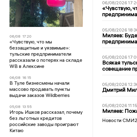
06/08/2026 17:2
«Чувствую, ч
предпринимат
05/08/2026 18:3
Миляев: Буде
06/08
17:20
предпринима
«Чувствую, что мы
беззащитные и уязвимые»:
тульские предприниматели
05/08/2026 17:0
рассказали о потерях на складе
Всякая тульс
WB в Алексине
совещание пр
06/08
16:15
В Туле бизнесмены начали
05/08/2026 12:3
массово продавать пункты
Дмитрий Мил
выдачи заказов Wildberries
05/08/2026 11:1
05/08
13:55
Миляев: Пожа
Игорь Ишков рассказал, почему
без льготных кредитов
Новости СМИ
российские заводы проиграют
Китаю