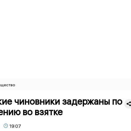
щество
кие чиновники задержаны по
ению во взятке
19:07