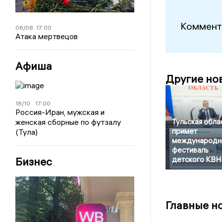
Коммент
06/08
17:00
Атака мертвецов
Афиша
Другие но
18/10
17:00
Россия-Иран, мужская и
женская сборные по футзалу
Тульская обла
примет
(Тула)
международн
фестиваль
Бизнес
детского КВН
Главные н