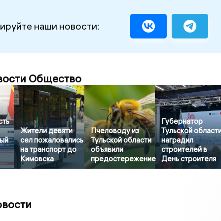
ируйте наши новости:
вости Общество
сть
Губернатор
Жители девяти
Пчеловоду из
Тульской област
ый
сел пожаловались
Тульской области
наградил
на транспорт до
объявили
строителей в
Кимовска
предостережение
День строителя
овости