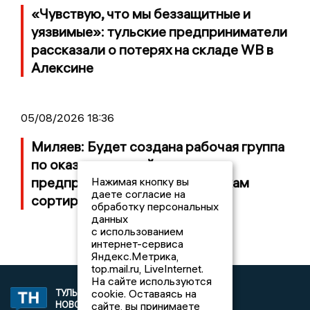
«Чувствую, что мы беззащитные и
уязвимые»: тульские предприниматели
рассказали о потерях на складе WB в
Алексине
05/08/2026 18:36
Миляев: Будет создана рабочая группа
по оказанию содействия
предпринимателям и работникам
Нажимая кнопку вы
даете согласие на
сортировочного центра WB
обработку персональных
данных
с использованием
интернет-сервиса
Яндекс.Метрика,
top.mail.ru, LiveInternet.
На сайте используются
cookie. Оставаясь на
ТУЛЬСКИЕ
2008 © NEWSTULA.RU | СИ
сайте, вы принимаете
НОВОСТИ
«Тульские новости»