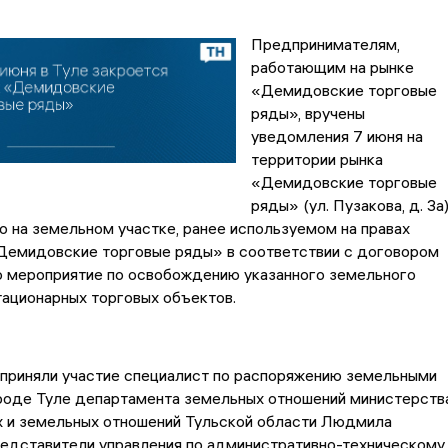
Предпринимателям,
работающим на рынке
«Демидовские торговые
ряды», вручены
уведомления 7 июня на
территории рынка
«Демидовские торговые
ряды» (ул. Пузакова, д. 3а)
 на земельном участке, ранее используемом на правах
емидовские торговые ряды» в соответствии с договором
о мероприятие по освобождению указанного земельного
тационарных торговых объектов.
 приняли участие специалист по распоряжению земельными
ороде Туле департамента земельных отношений министерств
 и земельных отношений Тульской области Людмила
редставители управления по административно-техническому