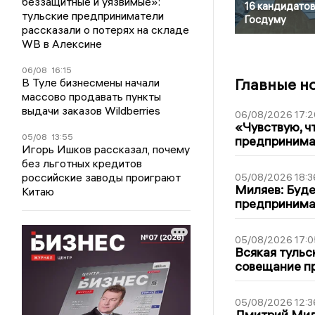
беззащитные и уязвимые»:
16 кандидатов
тульские предприниматели
Госдуму
рассказали о потерях на складе
WB в Алексине
06/08
16:15
Главные н
В Туле бизнесмены начали
массово продавать пункты
выдачи заказов Wildberries
06/08/2026 17:2
«Чувствую, ч
05/08
13:55
предпринимат
Игорь Ишков рассказал, почему
без льготных кредитов
российские заводы проиграют
05/08/2026 18:3
Миляев: Буде
Китаю
предпринима
05/08/2026 17:0
Всякая тульс
совещание пр
05/08/2026 12:3
Дмитрий Мил