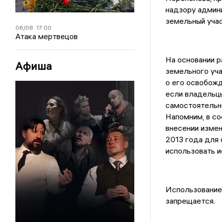
надзору админи
земельный уча
06/08
17:00
Атака мертвецов
На основании р
Афиша
земельного уч
о его освобожд
если владельцы
самостоятельно
Напомним, в со
внесении измен
2013 года для
использовать и
Использование
запрещается.