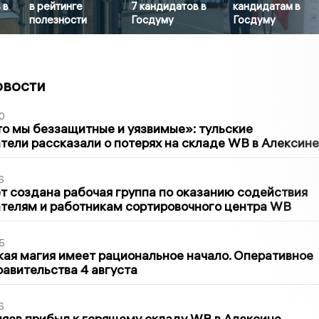
 в
в рейтинге
7 кандидатов в
кандидатам в
полезности
Госдуму
Госдуму
овости
0
то мы беззащитные и уязвимые»: тульские
ели рассказали о потерях на складе WB в Алексине
6
т создана рабочая группа по оказанию содействия
телям и работникам сортировочного центра WB
5
кая магия имеет рациональное начало. Оперативное
авительства 4 августа
6
яев прибыл к горящему складу WB в Алексине