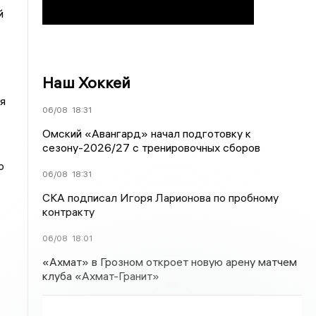
й
Наш Хоккей
я
06/08
18:31
Омский «Авангард» начал подготовку к
сезону-2026/27 с тренировочных сборов
о
06/08
18:31
СКА подписал Игоря Ларионова по пробному
контракту
06/08
18:01
«Ахмат» в Грозном откроет новую арену матчем
клуба «Ахмат-Гранит»