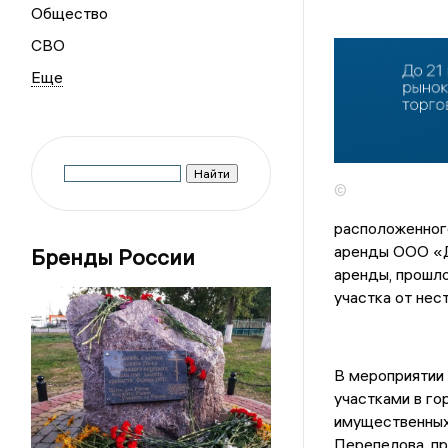
Общество
СВО
©
расположенного
аренды ООО «Д
Бренды России
аренды, прошл
участка от нес
В мероприятии
участками в г
имущественных
Перепелова, п