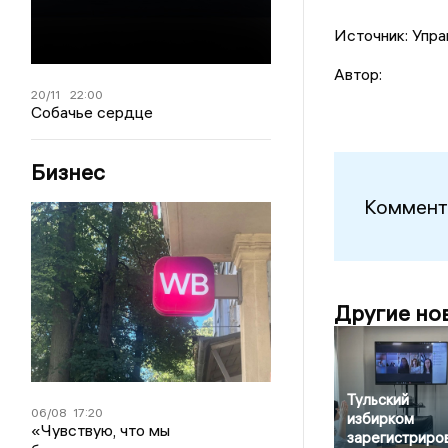
Источник: Упра
Автор:
20/11
22:00
Собачье сердце
Бизнес
Коммент
Другие но
Тульский
06/08
17:20
избирком
«Чувствую, что мы
зарегистриро