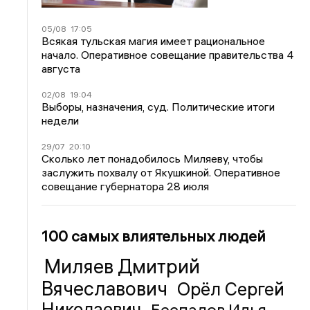
05/08
17:05
Всякая тульская магия имеет рациональное
начало. Оперативное совещание правительства 4
августа
02/08
19:04
Выборы, назначения, суд. Политические итоги
недели
29/07
20:10
Сколько лет понадобилось Миляеву, чтобы
заслужить похвалу от Якушкиной. Оперативное
совещание губернатора 28 июля
100 самых влиятельных людей
Миляев Дмитрий
Вячеславович
Орёл Сергей
Николаевич
Беспалов Илья