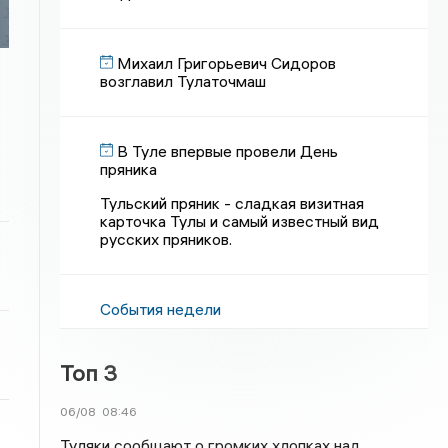
Михаил Григорьевич Сидоров
возглавил Тулаточмаш
В Туле впервые провели День
пряника
Тульский пряник - сладкая визитная
карточка Тулы и самый известный вид
русских пряников.
События недели
Топ 3
06/08
08:46
Туляки сообщают о громких хлопках над