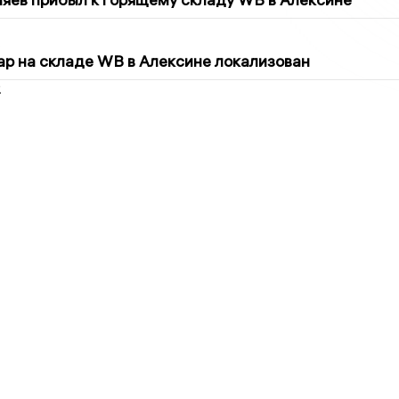
5
р на складе WB в Алексине локализован
2