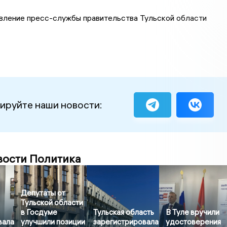
вление пресс-службы правительства Тульской области
ируйте наши новости:
вости Политика
Депутаты от
Тульской области
в Госдуме
Тульская область
В Туле вручили
вала
улучшили позиции
зарегистрировала
удостоверения