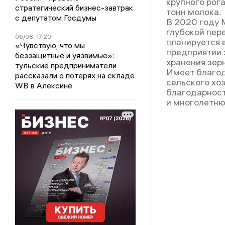
крупного рога
стратегический бизнес-завтрак
тонн молока.
с депутатом Госдумы
В 2020 году 
глубокой пере
06/08
17:20
планируется в
«Чувствую, что мы
предприятии 
беззащитные и уязвимые»:
хранения зерн
тульские предприниматели
Имеет благод
рассказали о потерях на складе
сельского хо
WB в Алексине
благодарност
и многолетню