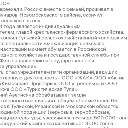
ССР.
ереехал в Россию вместе с семьей, проживал в
унаров, Новомосковского района, окончил
сельскую школу.
4 года является индивидуальным
елем, главой крестьянско-фермерского хозяйства.
окончил Тульский сельскохозяйственный колледж им.
 по специальности «механизация сельского
В настоящий момент обучается в Российской
одного хозяйства и государственной службы при
Ф по направлению «Государственное и
е управление».
ты стал учредителем пяти организаций, ведущих
ственную деятельность - ООО «ЖАК», ООО «Актив
«Кимовские Просторы», ООО «Треполье» и ООО
кже ООО «Туристическая Тула».
ний Аветисяна обрабатывает земли
ственного назначения в общем объеме более 65
ов в Тульской, Рязанской и Московской областях.
одимой продукции (зерновые, зернобобовые,
вощные культуры) увеличился почти до 500 000 тонн
новодческий комплекс насчитывает 3500 голов