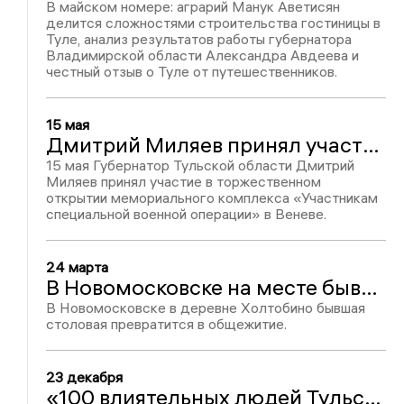
В майском номере: аграрий Манук Аветисян
делится сложностями строительства гостиницы в
Туле, анализ результатов работы губернатора
Владимирской области Александра Авдеева и
честный отзыв о Туле от путешественников.
15 мая
Дмитрий Миляев принял участие в открытии мемориального комплекса «Участникам специальной военной операции» в Веневе
15 мая Губернатор Тульской области Дмитрий
Миляев принял участие в торжественном
открытии мемориального комплекса «Участникам
специальной военной операции» в Веневе.
24 марта
В Новомосковске на месте бывшей столовой появится общежитие
В Новомосковске в деревне Холтобино бывшая
столовая превратится в общежитие.
23 декабря
«100 влиятельных людей Тульской области-2025»: Манук Аветисян - место №26