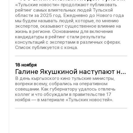
«Тульские новости» продолжают публиковать
рейтинг самых влиятельных людей Тульской
области за 2025 год. Ежедневно до Нового года
мы будем называть людей, которые, по мнению
экспертов, оказывают существенное влияние на
жизнь в регионе. Основанием для включения
кандидатуры в рейтинг стали результаты
консультаций с экспертами в различных сферах.
Список публикуется с конца.
18 ноября
Галине Якушкиной наступают на пятки? Оперативное совещание в тульском правительстве 17 ноября
В день кыргызского кино тульские министры,
вопреки всему, собрались на оперативном
совещании. Как губернатору удалось отвлечь
коллег и что обсуждали в правительстве 17
ноября — в материале «Тульских новостей».