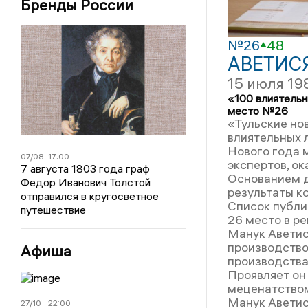
Бренды России
№26
48
АВЕТИС
15 июля 19
«100 влиятельн
место №26
«Тульские но
влиятельных 
Нового года 
07/08
17:00
экспертов, ок
7 августа 1803 года граф
Основанием д
Федор Иванович Толстой
результаты к
отправился в кругосветное
Список публи
путешествие
26 место в р
Манук Аветис
производство
Афиша
производства
Проявляет он
меценатство
Манук Аветис
27/10
22:00