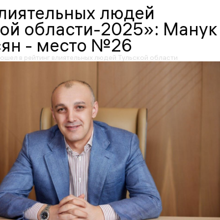
влиятельных людей
ой области-2025»: Манук
ян - место №26
вошел в рейтинг влиятельных людей Тульской области