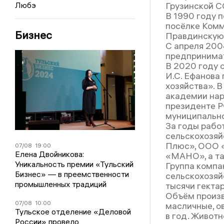
Грузинской С
Любэ
В 1990 году п
посёлке Комм
Бизнес
Правдинскую 
С апреля 200
предпринимат
В 2020 году 
И.С. Ефанова
хозяйства». 
академии нар
президенте Р
муниципально
За годы рабо
сельскохозяй
Плюс», ООО 
07/08
19:00
Елена Двойникова:
«МАНО», а та
Уникальность премии «Тульский
Группа компа
Бизнес» — в преемственности
сельскохозяй
промышленных традиций
тысячи гектар
Объём произв
07/08
10:00
масличные, о
Тульское отделение «Деловой
в год. Живот
России» провело