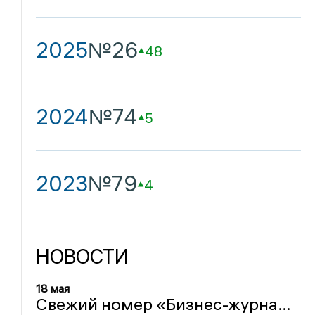
2025
№26
48
2024
№74
5
2023
№79
4
НОВОСТИ
18 мая
Свежий номер «Бизнес-журнала.Центр» доступен на OZON и Wildberries