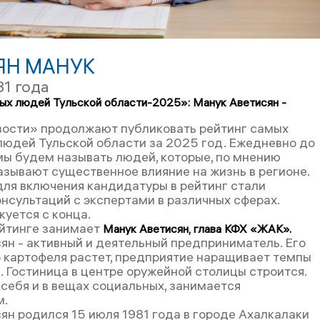
ЯН МАНУК
81 года
ых людей Тульской области-2025»: Манук Аветисян -
вости» продолжают публиковать рейтинг самых
людей Тульской области за 2025 год. Ежедневно до
мы будем называть людей, которые, по мнению
азывают существенное влияние на жизнь в регионе.
ля включения кандидатуры в рейтинг стали
онсультаций с экспертами в различных сферах.
куется с конца.
ейтинге занимает
Манук Аветисян, глава КФХ «ЖАК».
ян - активный и деятельный предприниматель. Его
 картофеля растет, предприятие наращивает темпы
. Гостиница в центре оружейной столицы строится.
 себя и в вещах социальных, занимается
м.
ян родился 15 июля 1981 года в городе Ахалкалаки