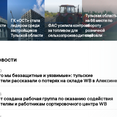
Тульская область
ГК «ОСТ» стала
на 66 месте по
сти
лидером среди
ФАС усилила контроль
обороту
3
застройщиков
за топливом для
розничной
Тульской области
сельхозпроизводителей
торговли
овости
0
то мы беззащитные и уязвимые»: тульские
ели рассказали о потерях на складе WB в Алексине
6
т создана рабочая группа по оказанию содействия
телям и работникам сортировочного центра WB