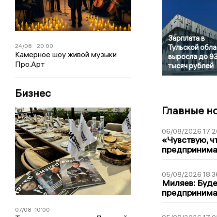
Зарплата в
24/06
20:00
Тульской обла
Камерное шоу живой музыки
выросла до 9
Про.Арт
тысяч рублей
Бизнес
Главные н
06/08/2026 17:2
«Чувствую, ч
предпринимат
05/08/2026 18:3
Миляев: Буде
предпринима
07/08
10:00