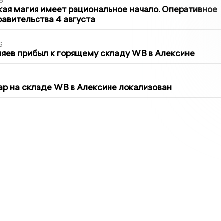
5
кая магия имеет рациональное начало. Оперативное
авительства 4 августа
6
яев прибыл к горящему складу WB в Алексине
5
р на складе WB в Алексине локализован
2