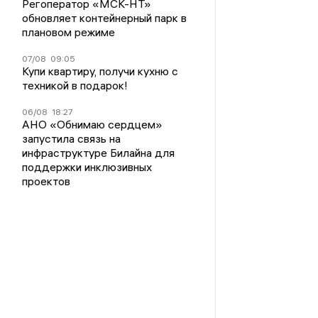
Регоператор «МСК-НТ»
обновляет контейнерный парк в
плановом режиме
07/08
09:05
Купи квартиру, получи кухню с
техникой в подарок!
06/08
18:27
АНО «Обнимаю сердцем»
запустила связь на
инфраструктуре Билайна для
поддержки инклюзивных
проектов