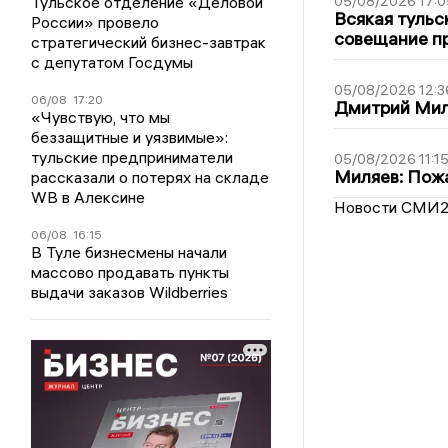
Тульское отделение «Деловой
05/08/2026 17:0
Всякая тульс
России» провело
совещание пр
стратегический бизнес-завтрак
с депутатом Госдумы
05/08/2026 12:3
06/08
17:20
Дмитрий Мил
«Чувствую, что мы
беззащитные и уязвимые»:
тульские предприниматели
05/08/2026 11:1
Миляев: Пожа
рассказали о потерях на складе
WB в Алексине
Новости СМИ
06/08
16:15
В Туле бизнесмены начали
массово продавать пункты
выдачи заказов Wildberries