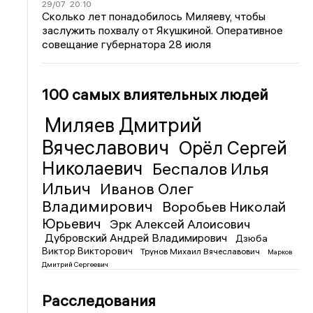
29/07
20:10
Сколько лет понадобилось Миляеву, чтобы
заслужить похвалу от Якушкиной. Оперативное
совещание губернатора 28 июля
100 самых влиятельных людей
Миляев Дмитрий
Вячеславович
Орёл Сергей
Николаевич
Беспалов Илья
Ильич
Иванов Олег
Владимирович
Воробьев Николай
Юрьевич
Эрк Алексей Алоисович
Дубровский Андрей Владимирович
Дзюба
Виктор Викторович
Трунов Михаил Вячеславович
Марков
Дмитрий Сергеевич
Расследования