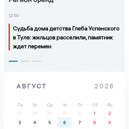
12:00
Судьба дома детства Глеба Успенского
в Туле: жильцов расселили, памятник
ждет перемен
АВГУСТ
2026
Пн
Вт
Ср
Чт
Пт
Сб
Вс
27
28
29
30
31
1
2
3
4
5
6
7
8
9