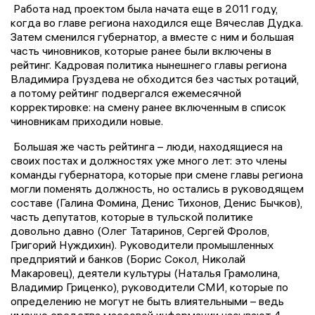
Работа над проектом была начата еще в 2011 году,
когда во главе региона находился еще Вячеслав Дудка.
Затем сменился губернатор, а вместе с ним и большая
часть чиновников, которые ранее были включены в
рейтинг. Кадровая политика нынешнего главы региона
Владимира Груздева не обходится без частых ротаций,
а потому рейтинг подвергался ежемесячной
корректировке: на смену ранее включенным в список
чиновникам приходили новые.
Большая же часть рейтинга – люди, находящиеся на
своих постах и должностях уже много лет: это члены
команды губернатора, которые при смене главы региона
могли поменять должность, но остались в руководящем
составе (Галина Фомина, Денис Тихонов, Денис Бычков),
часть депутатов, которые в тульской политике
довольно давно (Олег Татаринов, Сергей Фролов,
Григорий Нуждихин). Руководители промышленных
предприятий и банков (Борис Сокол, Николай
Макаровец), деятели культуры (Наталья Грамолина,
Владимир Гриценко), руководители СМИ, которые по
определению не могут не быть влиятельными – ведь