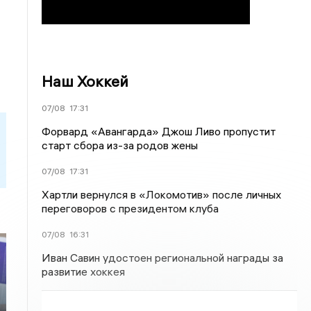
Наш Хоккей
07/08
17:31
Форвард «Авангарда» Джош Ливо пропустит
старт сбора из-за родов жены
07/08
17:31
Хартли вернулся в «Локомотив» после личных
переговоров с президентом клуба
07/08
16:31
Иван Савин удостоен региональной награды за
развитие хоккея