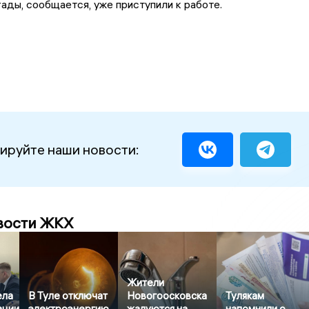
ады, сообщается, уже приступили к работе.
ируйте наши новости:
вости ЖКХ
Жители
ела
В Туле отключат
Новогоосковска
Тулякам
ации
электроэнергию
жалуются на
напомнили о