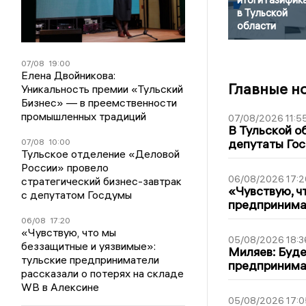
в Тульской
области
07/08
19:00
Елена Двойникова:
Главные н
Уникальность премии «Тульский
Бизнес» — в преемственности
промышленных традиций
07/08/2026 11:5
В Тульской о
депутаты Гос
07/08
10:00
Тульское отделение «Деловой
России» провело
06/08/2026 17:2
стратегический бизнес-завтрак
«Чувствую, ч
с депутатом Госдумы
предпринимат
06/08
17:20
«Чувствую, что мы
05/08/2026 18:3
беззащитные и уязвимые»:
Миляев: Буде
тульские предприниматели
предпринима
рассказали о потерях на складе
WB в Алексине
05/08/2026 17:0