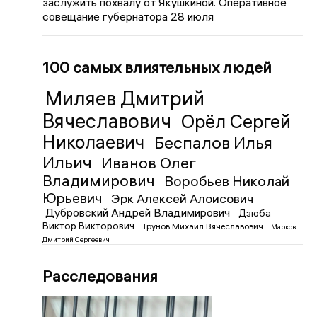
заслужить похвалу от Якушкиной. Оперативное
совещание губернатора 28 июля
100 самых влиятельных людей
Миляев Дмитрий
Вячеславович
Орёл Сергей
Николаевич
Беспалов Илья
Ильич
Иванов Олег
Владимирович
Воробьев Николай
Юрьевич
Эрк Алексей Алоисович
Дубровский Андрей Владимирович
Дзюба
Виктор Викторович
Трунов Михаил Вячеславович
Марков
Дмитрий Сергеевич
Расследования