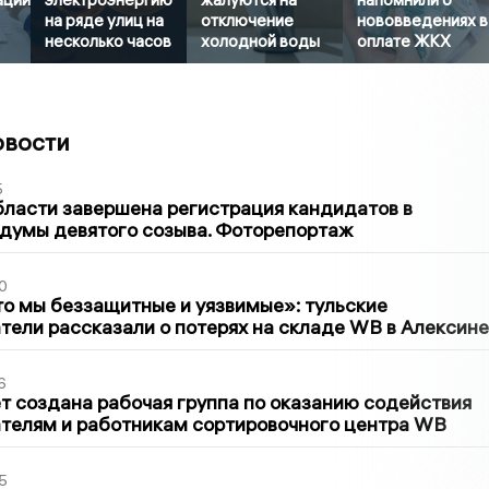
на ряде улиц на
отключение
нововведениях в
несколько часов
холодной воды
оплате ЖКХ
овости
5
бласти завершена регистрация кандидатов в
думы девятого созыва. Фоторепортаж
0
то мы беззащитные и уязвимые»: тульские
ели рассказали о потерях на складе WB в Алексине
6
т создана рабочая группа по оказанию содействия
телям и работникам сортировочного центра WB
5