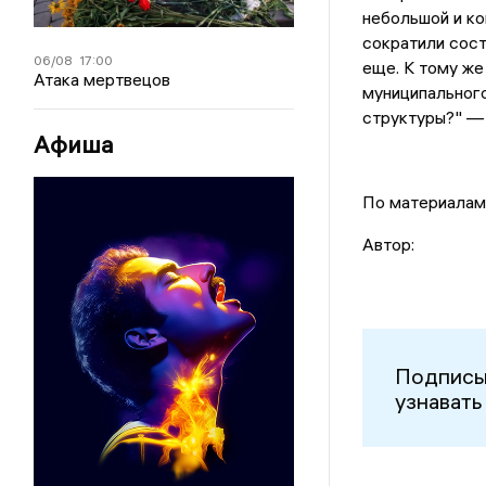
небольшой и ко
сократили сост
06/08
17:00
еще. К тому же
Атака мертвецов
муниципального
структуры?" — 
Афиша
По материала
Автор:
Подписы
узнавать