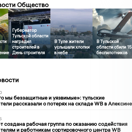
вости Общество
Губернатор
Тульской области
сти
наградил
В Туле жители
В Тульской
строителей в
услышали хлопки
области сбили 15
ение
День строителя
в небе
беспилотников
овости
0
то мы беззащитные и уязвимые»: тульские
ели рассказали о потерях на складе WB в Алексине
6
т создана рабочая группа по оказанию содействия
телям и работникам сортировочного центра WB