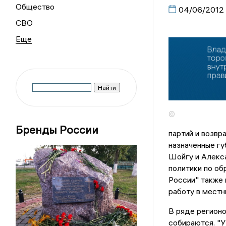
Общество
04/06/2012
СВО
©
Бренды России
партий и возвр
назначенные г
Шойгу и Алекс
политики по об
России" также 
работу в местн
В ряде регионо
собираются. "У