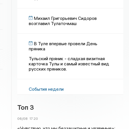
Михаил Григорьевич Сидоров
возглавил Тулаточмаш
В Туле впервые провели День
пряника
Тульский пряник - сладкая визитная
карточка Тулы и самый известный вид
русских пряников.
События недели
Топ 3
06/08
17:20
«Чувствую, что мы беззащитные и уязвимые»: