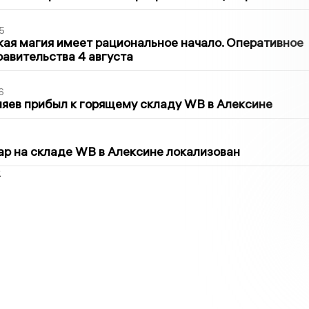
5
кая магия имеет рациональное начало. Оперативное
авительства 4 августа
6
яев прибыл к горящему складу WB в Алексине
5
р на складе WB в Алексине локализован
2