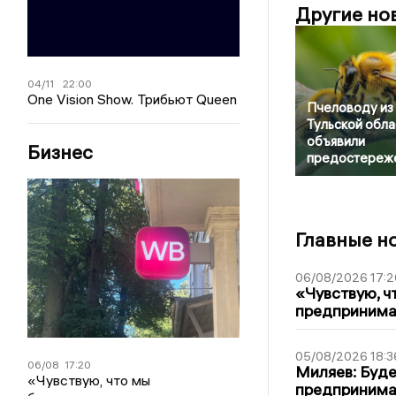
Другие но
04/11
22:00
One Vision Show. Трибьют Queen
Пчеловоду из
Тульской обла
объявили
Бизнес
предостереж
Главные н
06/08/2026 17:2
«Чувствую, ч
предпринимат
05/08/2026 18:3
06/08
17:20
Миляев: Буде
«Чувствую, что мы
предпринима