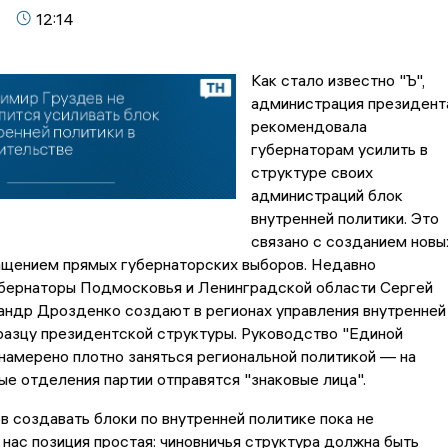
12:14
Как стало известно "Ъ",
администрация президент
рекомендовала
губернаторам усилить в
структуре своих
администраций блок
внутренней политики. Это
связано с созданием новы
ащением прямых губернаторских выборов. Недавно
убернаторы Подмосковья и Ленинградской области Сергей
андр Дрозденко создают в регионах управления внутренней
разцу президентской структуры. Руководство "Единой
намерено плотно заняться региональной политикой — на
ые отделения партии отправятся "знаковые лица".
в создавать блоки по внутренней политике пока не
 нас позиция простая: чиновничья структура должна быть