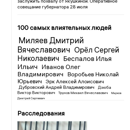
заслужить похвалу от Якушкиной. Оперативное
совещание губернатора 28 июля
100 самых влиятельных людей
Миляев Дмитрий
Вячеславович
Орёл Сергей
Николаевич
Беспалов Илья
Ильич
Иванов Олег
Владимирович
Воробьев Николай
Юрьевич
Эрк Алексей Алоисович
Дубровский Андрей Владимирович
Дзюба
Виктор Викторович
Трунов Михаил Вячеславович
Марков
Дмитрий Сергеевич
Расследования