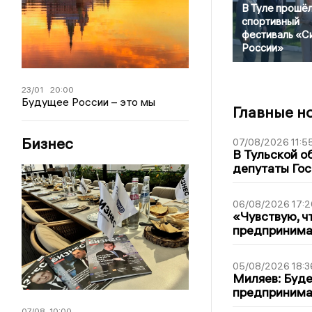
В Туле прошё
спортивный
фестиваль «С
России»
23/01
20:00
Будущее России – это мы
Главные н
Бизнес
07/08/2026 11:5
В Тульской о
депутаты Гос
06/08/2026 17:2
«Чувствую, ч
предпринимат
05/08/2026 18:3
Миляев: Буде
предпринима
07/08
10:00