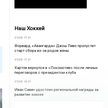
Наш Хоккей
07/08
17:31
Форвард «Авангарда» Джош Ливо пропустит
старт сбора из-за родов жены
07/08
17:31
Хартли вернулся в «Локомотив» после личных
переговоров с президентом клуба
07/08
16:31
Иван Савин удостоен региональной награды за
развитие хоккея