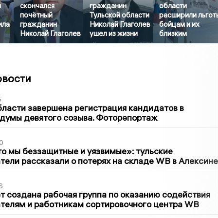
л
скончался
гражданин
области
почётный
Тульской области
расширили льгот
ила
гражданин
Николай Глаголев
бойцам и их
Николай Глаголев
ушел из жизни
близким
овости
5
бласти завершена регистрация кандидатов в
думы девятого созыва. Фоторепортаж
0
то мы беззащитные и уязвимые»: тульские
ели рассказали о потерях на складе WB в Алексине
6
т создана рабочая группа по оказанию содействия
телям и работникам сортировочного центра WB