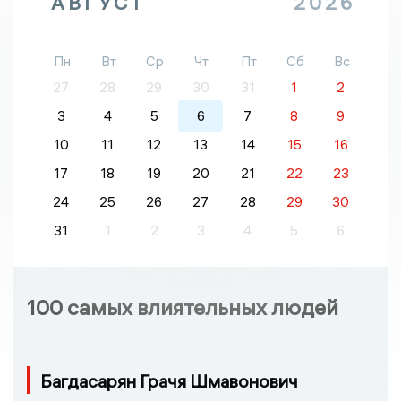
АВГУСТ
2026
Пн
Вт
Ср
Чт
Пт
Сб
Вс
27
28
29
30
31
1
2
3
4
5
6
7
8
9
10
11
12
13
14
15
16
17
18
19
20
21
22
23
24
25
26
27
28
29
30
31
1
2
3
4
5
6
100 самых влиятельных людей
Багдасарян Грачя Шмавонович