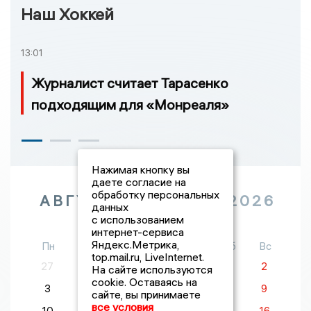
Наш Хоккей
13:01
Журналист считает Тарасенко
подходящим для «Монреаля»
Нажимая кнопку вы
даете согласие на
обработку персональных
АВГУСТ
2026
данных
с использованием
интернет-сервиса
Яндекс.Метрика,
Пн
Вт
Ср
Чт
Пт
Сб
Вс
top.mail.ru, LiveInternet.
27
28
29
30
31
1
2
На сайте используются
cookie. Оставаясь на
3
4
5
6
7
8
9
сайте, вы принимаете
все условия
10
11
12
13
14
15
16