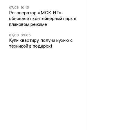
07/08
10:15
Регоператор «МСК-НТ»
обновляет контейнерный парк в
плановом режиме
07/08
09:05
Купи квартиру, получи кухню с
техникой в подарок!