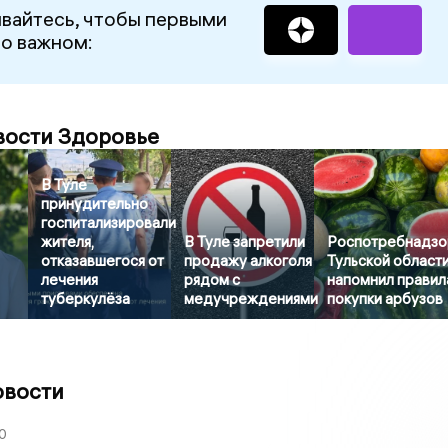
вайтесь, чтобы первыми
 о важном:
вости Здоровье
В Туле
принудительно
госпитализировали
жителя,
В Туле запретили
Роспотребнадзо
отказавшегося от
продажу алкоголя
Тульской област
лечения
рядом с
напомнил правил
туберкулёза
медучреждениями
покупки арбузов
овости
0