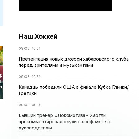
Наш Хоккей
09/08
10:31
Презентация новых джерси хабаровского клуба
перед зрителями и музыкантами
р
09/08
10:31
и
Канадцы победили США в финале Кубка Глинки/
а
Гретцки
09/08
09:01
Бывший тренер «Локомотива» Хартли
прокомментировал слухи о конфликте с
руководством