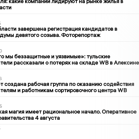
ля: какие компании лидируют на рынке жилья в
асти
5
бласти завершена регистрация кандидатов в
думы девятого созыва. Фоторепортаж
0
то мы беззащитные и уязвимые»: тульские
ели рассказали о потерях на складе WB в Алексине
6
т создана рабочая группа по оказанию содействия
телям и работникам сортировочного центра WB
5
кая магия имеет рациональное начало. Оперативное
авительства 4 августа
2