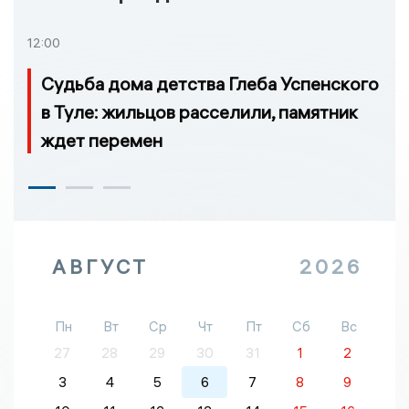
12:00
Судьба дома детства Глеба Успенского
в Туле: жильцов расселили, памятник
ждет перемен
АВГУСТ
2026
Пн
Вт
Ср
Чт
Пт
Сб
Вс
27
28
29
30
31
1
2
3
4
5
6
7
8
9