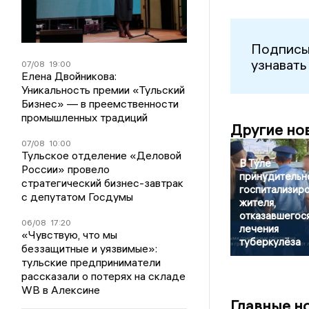
Подписы
узнавать
07/08
19:00
Елена Двойникова:
Уникальность премии «Тульский
Бизнес» — в преемственности
промышленных традиций
Другие но
07/08
10:00
Тульское отделение «Деловой
В Туле
России» провело
принудительн
стратегический бизнес-завтрак
госпитализир
с депутатом Госдумы
жителя,
отказавшегося
06/08
17:20
лечения
«Чувствую, что мы
туберкулёза
беззащитные и уязвимые»:
тульские предприниматели
рассказали о потерях на складе
WB в Алексине
Главные н