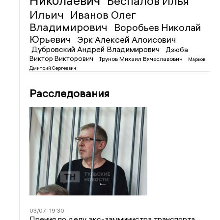
Николаевич
Беспалов Илья
Ильич
Иванов Олег
Владимирович
Воробьев Николай
Юрьевич
Эрк Алексей Алоисович
Дубровский Андрей Владимирович
Дзюба
Виктор Викторович
Трунов Михаил Вячеславович
Марков
Дмитрий Сергеевич
Расследования
03/07
19:30
Прения по делу экс-замминистра транспорта