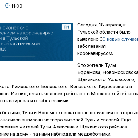
11:03
Сегодня, 18 апреля, в
Тульской области было
выявлено 3
0 новых случае
заболевания
коронавирусом.
Это жители Тулы,
Ефремова, Новомосковска
Щекинского, Узловского,
ого, Кимовского, Белевского, Веневского, Киреевского и
нов. Из них девять человек работают в Московской области
контактировали с заболевшими.
з больниц Тулы и Новомосковска после получения повторных
анализов выписаны четверо жителей Тулы и Узловой. Еще
овевших жителей Тулы, Алексина и Щекинского районов
ние на дому - за ними наблюдали медработники.