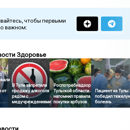
вайтесь, чтобы первыми
 о важном:
вости Здоровье
о
овали
В Туле запретили
Роспотребнадзор
 от
продажу алкоголя
Тульской области
Пациент из Тулы
рядом с
напомнил правила
победил тяжелу
медучреждениями
покупки арбузов
болезнь
овости