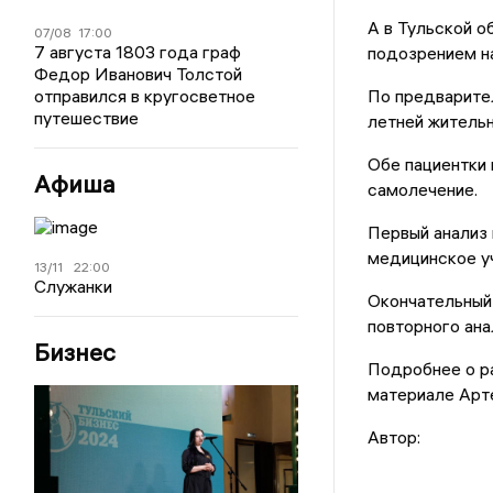
А в Тульской о
07/08
17:00
7 августа 1803 года граф
подозрением на
Федор Иванович Толстой
отправился в кругосветное
По предварител
путешествие
летней жительн
Обе пациентки 
Афиша
самолечение.
Первый анализ 
медицинское у
13/11
22:00
Служанки
Окончательный 
повторного ана
Бизнес
Подробнее о ра
материале Арт
Автор: