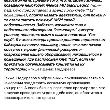
невозможна по причине того, что, по моему мнению,
поведение некоторых членов MC Black Legion
(прим.
ред. клуб предоставлял в аренду рок-клубу "М2"
помещение)
, сложно назвать адекватным, они почему-
то стали считать рок-клуб "М2" своей
собственностью. Заботясь исключительно о
собственном обогащении, "легионеры" диктуют
условия, несовместимые с самим понятием "Рок-
клуб". Я и моя команда приняли решение переехать от
байкеров на новую площадку, после чего нам начали
поступать угрозы физической расправы и
повреждения нашего оборудования, находящегося в
помещении, где расположен клуб "М2", если мы
прекратим организовывать концерты на их
территории, -
пишет Денис Недорезов.
Также, Недорезов в обращении к поклонникам заявил о
намерении продолжить легальную организацию
концертов. А своих бизнес-партнеров предупредил, что
в случае приведения угроз в действие, он обратится в
правоохранительные органы.