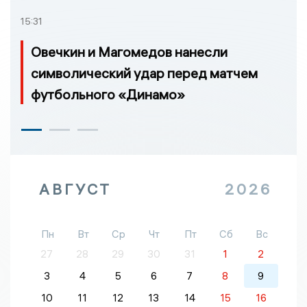
15:31
Овечкин и Магомедов нанесли
символический удар перед матчем
футбольного «Динамо»
АВГУСТ
2026
Пн
Вт
Ср
Чт
Пт
Сб
Вс
27
28
29
30
31
1
2
3
4
5
6
7
8
9
10
11
12
13
14
15
16