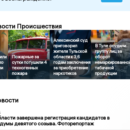
вости Происшествия
Алексинский суд
приговорил
В Туле осудили
жителя Тульской
группу лиц за
или
Пожарные за
области к 3,6
оборот
ло
сутки потушили 4
годам заключения
немаркированно
ли
техногенных
за приобретение
табачной
пожара
наркотиков
продукции
овости
5
бласти завершена регистрация кандидатов в
думы девятого созыва. Фоторепортаж