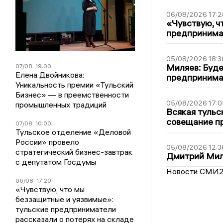
06/08/2026 17:2
«Чувствую, ч
предпринимат
05/08/2026 18:3
Миляев: Буде
07/08
19:00
Елена Двойникова:
предпринима
Уникальность премии «Тульский
Бизнес» — в преемственности
05/08/2026 17:0
промышленных традиций
Всякая тульс
совещание пр
07/08
10:00
Тульское отделение «Деловой
России» провело
05/08/2026 12:3
стратегический бизнес-завтрак
Дмитрий Мил
с депутатом Госдумы
Новости СМИ
06/08
17:20
«Чувствую, что мы
беззащитные и уязвимые»:
тульские предприниматели
рассказали о потерях на складе