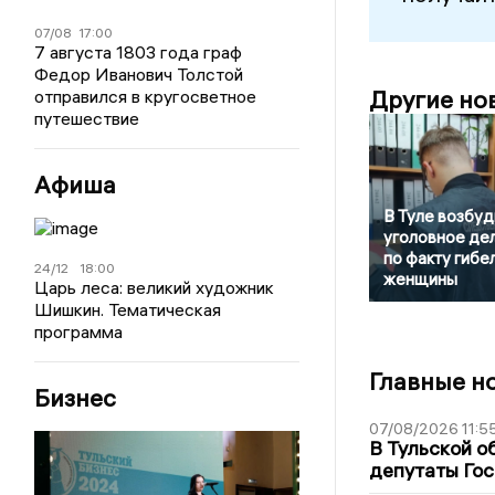
07/08
17:00
7 августа 1803 года граф
Федор Иванович Толстой
Другие но
отправился в кругосветное
путешествие
Афиша
В Туле возбуд
уголовное де
по факту гибе
24/12
18:00
женщины
Царь леса: великий художник
Шишкин. Тематическая
программа
Главные н
Бизнес
07/08/2026 11:5
В Тульской о
депутаты Гос