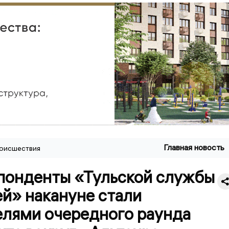
Главная новость
оисшествия
понденты «Тульской службы
й» накануне стали
елями очередного раунда