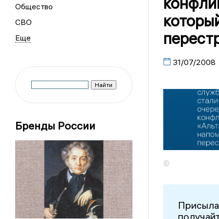
конфлик
Общество
которы
СВО
перест
31/07/2008
Бренды России
©
Присыла
получайт