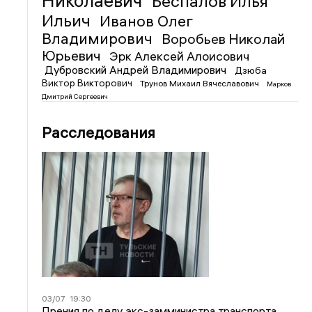
Николаевич
Беспалов Илья
Ильич
Иванов Олег
Владимирович
Воробьев Николай
Юрьевич
Эрк Алексей Алоисович
Дубровский Андрей Владимирович
Дзюба
Виктор Викторович
Трунов Михаил Вячеславович
Марков
Дмитрий Сергеевич
Расследования
03/07
19:30
Прения по делу экс-замминистра транспорта