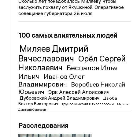
Сколько лет понадобилось Миляеву, чтобы
заслужить похвалу от Якушкиной. Оперативное
совещание губернатора 28 июля
100 самых влиятельных людей
Миляев Дмитрий
Вячеславович
Орёл Сергей
Николаевич
Беспалов Илья
Ильич
Иванов Олег
Владимирович
Воробьев Николай
Юрьевич
Эрк Алексей Алоисович
Дубровский Андрей Владимирович
Дзюба
Виктор Викторович
Трунов Михаил Вячеславович
Марков
Дмитрий Сергеевич
Расследования