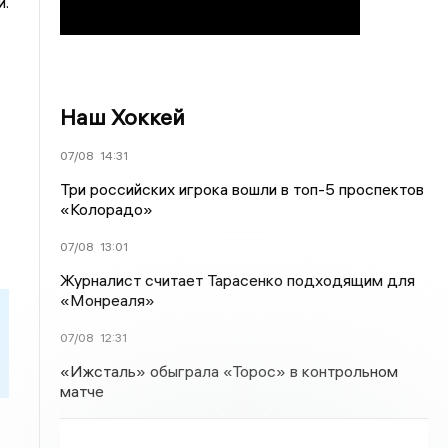
и.
Наш Хоккей
07/08
14:31
Три российских игрока вошли в топ-5 проспектов
«Колорадо»
07/08
13:01
Журналист считает Тарасенко подходящим для
«Монреаля»
07/08
12:31
«Ижсталь» обыграла «Торос» в контрольном
матче