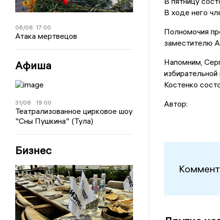
В пятницу сост
В ходе него чл
06/08
17:00
Полномочия пр
Атака мертвецов
заместителю А
Напомним, Сер
Афиша
избирательной 
Костенко состо
31/08
19:00
Автор:
Театрализованное цирковое шоу
"Сны Пушкина" (Тула)
Бизнес
Коммент