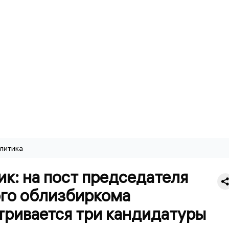
литика
к: на пост председателя
ого облизбиркома
тривается три кандидатуры