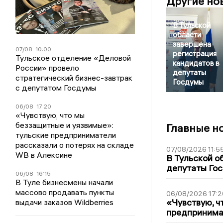
Другие но
В Тульской
области
завершена
07/08
10:00
регистрация
Тульское отделение «Деловой
кандидатов в
России» провело
депутаты
стратегический бизнес-завтрак
Госдумы
с депутатом Госдумы
06/08
17:20
«Чувствую, что мы
беззащитные и уязвимые»:
Главные н
тульские предприниматели
рассказали о потерях на складе
07/08/2026 11:5
WB в Алексине
В Тульской о
депутаты Гос
06/08
16:15
В Туле бизнесмены начали
массово продавать пункты
06/08/2026 17:2
«Чувствую, ч
выдачи заказов Wildberries
предпринимат