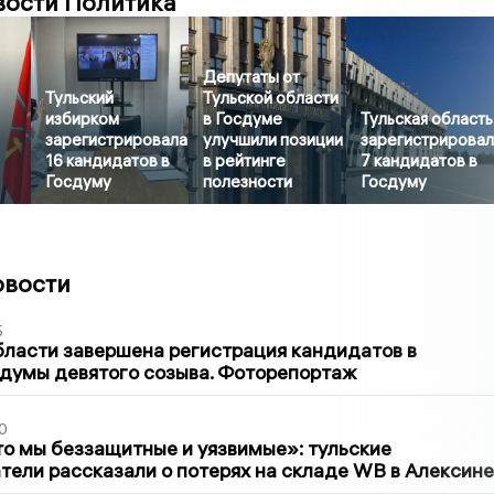
вости Политика
Депутаты от
Тульский
Тульской области
избирком
в Госдуме
Тульская область
зарегистрировала
улучшили позиции
зарегистрирова
16 кандидатов в
в рейтинге
7 кандидатов в
Госдуму
полезности
Госдуму
овости
5
бласти завершена регистрация кандидатов в
думы девятого созыва. Фоторепортаж
0
то мы беззащитные и уязвимые»: тульские
ели рассказали о потерях на складе WB в Алексине