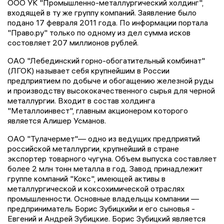
ООО УК "Промышленно-металлургический холдинг",
входящей в ту же группу компаний. Заявление было
подано 17 февраля 2011 года. По информации портала
"Право.ру" только по одному из дел сумма исков
состовляет 207 миллионов рублей.
ОАО "Лебединский горно-обогатительный комбинат"
(ЛГОК) называет себя крупнейшим в России
предприятием по добыче и обогащению железной руды
и производству высококачественного сырья для черной
металлургии. Входит в состав холдинга
"Металлоинвест", главным акционером которого
является Алишер Усманов.
ОАО "Тулачермет"— одно из ведущих предприятий
российской металлургии, крупнейший в стране
экспортер товарного чугуна. Объем выпуска составляет
более 2 млн тонн металла в год. Завод принадлежит
группе компаний "Кокс", имеющей активы в
металлургической и коксохимической отраслях
промышленности. Основные владельцы компании —
предприниматель Борис Зубицкийи и его сыновья -
Евгений и Андрей Зубицкие. Борис Зубицкий является