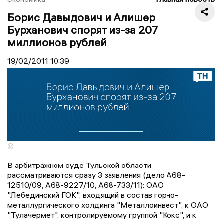
Борис Давыдович и Алишер
Бурханович спорят из-за 207
миллионов рублей
19/02/2011
10:39
©
В арбитражном суде Тульской области
рассматриваются сразу 3 заявления (дело А68-
12510/09, А68-9227/10, А68-733/11): ОАО
"Лебединский ГОК", входящий в состав горно-
металлургического холдинга "Металлоинвест", к ОАО
"Тулачермет", контролируемому группой "Кокс", и к