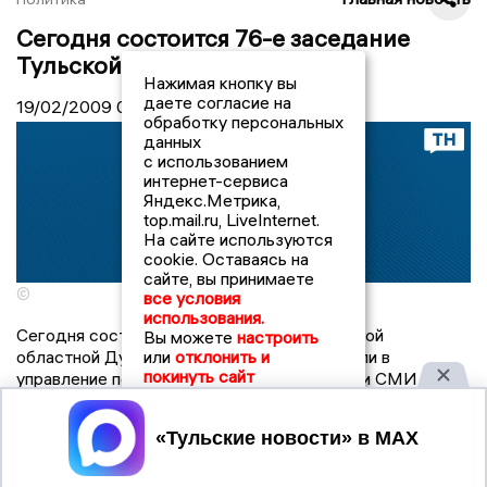
Сегодня состоится 76-е заседание
Тульской областной Думы
Нажимая кнопку вы
даете согласие на
19/02/2009
07:32
обработку персональных
данных
с использованием
интернет-сервиса
Яндекс.Метрика,
top.mail.ru, LiveInternet.
На сайте используются
cookie. Оставаясь на
сайте, вы принимаете
©
все условия
использования.
Сегодня состоится 76-е заседание Тульской
Вы можете
настроить
или
отклонить и
областной Думы. Начало в 10.00, - сообщили в
покинуть сайт
управление по связям с общественностью и СМИ
Тульской областной Думы.
Принять
По словам депутата Тульской областной Думы Дениса
Бычкова, парламентарии рассмотрят внесение
изменений в депутатские программы и ряд других