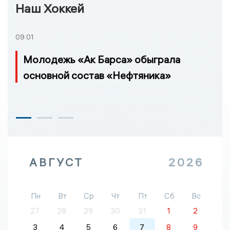
Наш Хоккей
09:01
Молодежь «Ак Барса» обыграла
основной состав «Нефтяника»
АВГУСТ
2026
Пн
Вт
Ср
Чт
Пт
Сб
Вс
27
28
29
30
31
1
2
3
4
5
6
7
8
9