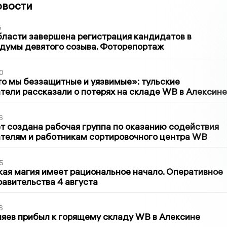
овости
5
бласти завершена регистрация кандидатов в
думы девятого созыва. Фоторепортаж
0
то мы беззащитные и уязвимые»: тульские
ели рассказали о потерях на складе WB в Алексине
6
т создана рабочая группа по оказанию содействия
телям и работникам сортировочного центра WB
5
кая магия имеет рациональное начало. Оперативное
авительства 4 августа
6
яев прибыл к горящему складу WB в Алексине