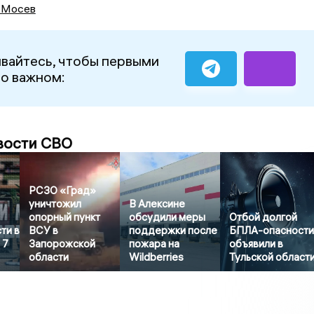
 Мосев
вайтесь, чтобы первыми
 о важном:
вости СВО
РСЗО «Град»
уничтожил
В Алексине
опорный пункт
обсудили меры
Отбой долгой
ти в
ВСУ в
поддержки после
БПЛА-опасност
 7
Запорожской
пожара на
объявили в
области
Wildberries
Тульской област