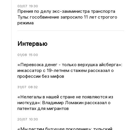
03/07
19:30
Прения по делу экс-замминистра транспорта
Тулы: гособвинение запросило 11 лет строгого
режима
Интервью
01/08
15:00
«Перевозка денег - только верхушка айсберга»:
инкассатор с 19-летнем стажем рассказал о
профессии без мифов
31/07
08:32
«Нелегалы в нашей стране не появляются из
ниоткуда»: Владимир Ломакин рассказал о
патентах для мигрантов
20/07
10:30
«Мы растим будущее поколение»: тульский