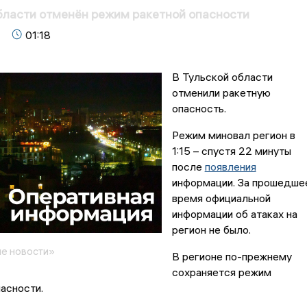
бласти отменён режим ракетной опасности
01:18
В Тульской области
отменили ракетную
опасность.
Режим миновал регион в
1:15 – спустя 22 минуты
после
появления
информации. За прошедше
время официальной
информации об атаках на
регион не было.
е новости»
В регионе по-прежнему
сохраняется режим
асности.