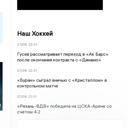
Наш Хоккей
07/08
23:01
Гусев рассматривает переход в «Ак Барс»
после окончания контракта с «Динамо»
07/08
22:01
«Буран» сыграл вничью с «Кристаллом» в
контрольном матче
и
07/08
21:01
и
«Рязань-ВДВ» победила на ЦСКА-Арене со
счётом 4:2