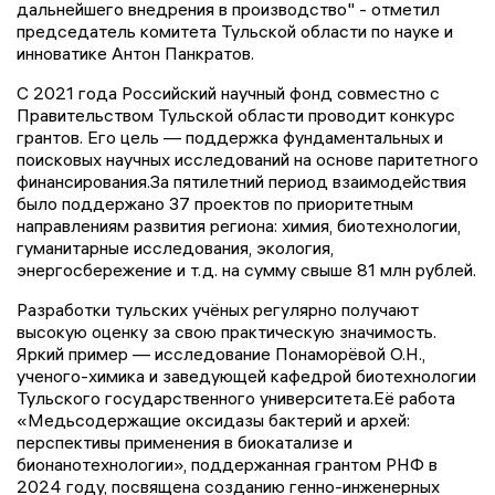
дальнейшего внедрения в производство" - отметил
председатель комитета Тульской области по науке и
инноватике Антон Панкратов.
С 2021 года Российский научный фонд совместно с
Правительством Тульской области проводит конкурс
грантов. Его цель — поддержка фундаментальных и
поисковых научных исследований на основе паритетного
финансирования.За пятилетний период взаимодействия
было поддержано 37 проектов по приоритетным
направлениям развития региона: химия, биотехнологии,
гуманитарные исследования, экология,
энергосбережение и т.д. на сумму свыше 81 млн рублей.
Разработки тульских учёных регулярно получают
высокую оценку за свою практическую значимость.
Яркий пример — исследование Понаморёвой О.Н.,
ученого-химика и заведующей кафедрой биотехнологии
Тульского государственного университета.Её работа
«Медьсодержащие оксидазы бактерий и архей:
перспективы применения в биокатализе и
бионанотехнологии», поддержанная грантом РНФ в
2024 году, посвящена созданию генно-инженерных