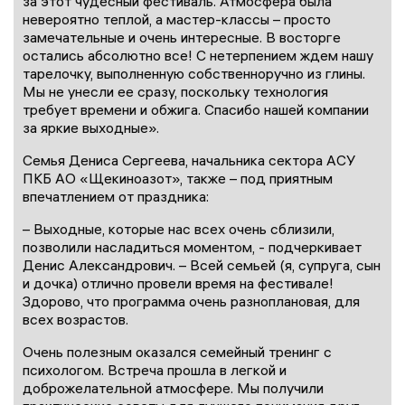
за этот чудесный фестиваль. Атмосфера была
невероятно теплой, а мастер-классы – просто
замечательные и очень интересные. В восторге
остались абсолютно все! С нетерпением ждем нашу
тарелочку, выполненную собственноручно из глины.
Мы не унесли ее сразу, поскольку технология
требует времени и обжига. Спасибо нашей компании
за яркие выходные».
Семья Дениса Сергеева, начальника сектора АСУ
ПКБ АО «Щекиноазот», также – под приятным
впечатлением от праздника:
– Выходные, которые нас всех очень сблизили,
позволили насладиться моментом, - подчеркивает
Денис Александрович. – Всей семьей (я, супруга, сын
и дочка) отлично провели время на фестивале!
Здорово, что программа очень разноплановая, для
всех возрастов.
Очень полезным оказался семейный тренинг с
психологом. Встреча прошла в легкой и
доброжелательной атмосфере. Мы получили