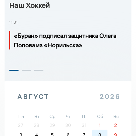
Наш Хоккей
11:31
«Буран» подписал защитника Олега
Попова из «Норильска»
АВГУСТ
2026
Пн
Вт
Ср
Чт
Пт
Сб
Вс
27
28
29
30
31
1
2
3
4
5
6
7
8
9