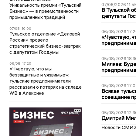
Уникальность премии «Тульский
07/08/2026 11:5
В Тульской о
Бизнес» — в преемственности
депутаты Гос
промышленных традиций
07/08
10:00
06/08/2026 17:2
Тульское отделение «Деловой
«Чувствую, ч
России» провело
предпринимат
стратегический бизнес-завтрак
с депутатом Госдумы
05/08/2026 18:3
Миляев: Буде
06/08
17:20
«Чувствую, что мы
предпринима
беззащитные и уязвимые»:
тульские предприниматели
05/08/2026 17:0
рассказали о потерях на складе
Всякая тульс
WB в Алексине
совещание пр
05/08/2026 12:3
Дмитрий Мил
Новости СМИ