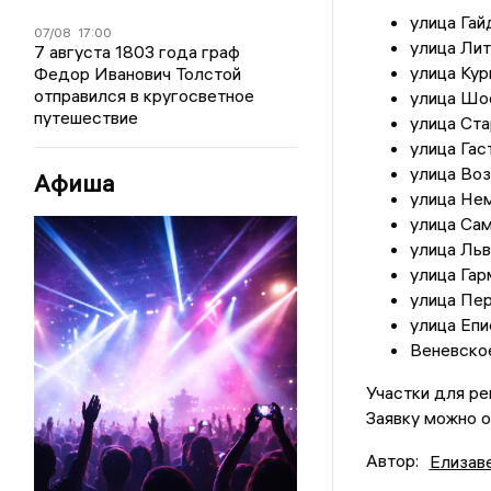
улица Гай
07/08
17:00
улица Лит
7 августа 1803 года граф
улица Кур
Федор Иванович Толстой
отправился в кругосветное
улица Шо
путешествие
улица Ста
улица Гас
улица Воз
Афиша
улица Нем
улица Сам
улица Льв
улица Гар
улица Пе
улица Епи
Веневско
Участки для ре
Заявку можно о
Автор:
Елизав