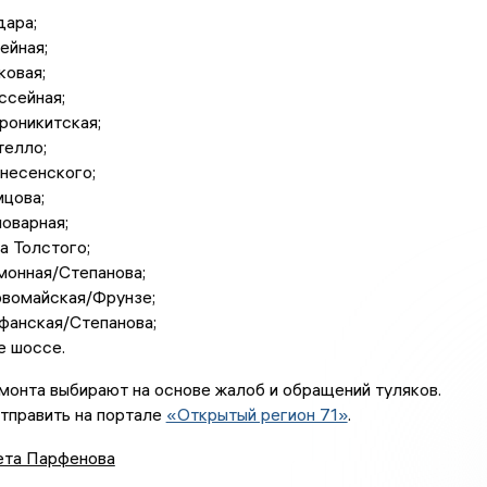
дара;
ейная;
ковая;
ссейная;
роникитская;
телло;
несенского;
цова;
оварная;
а Толстого;
монная/Степанова;
рвомайская/Фрунзе;
фанская/Степанова;
е шоссе.
монта выбирают на основе жалоб и обращений туляков.
тправить на портале
«Открытый регион 71»
.
ета Парфенова