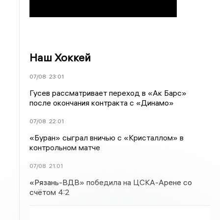
Наш Хоккей
07/08
23:01
Гусев рассматривает переход в «Ак Барс»
после окончания контракта с «Динамо»
07/08
22:01
«Буран» сыграл вничью с «Кристаллом» в
контрольном матче
07/08
21:01
«Рязань-ВДВ» победила на ЦСКА-Арене со
счётом 4:2