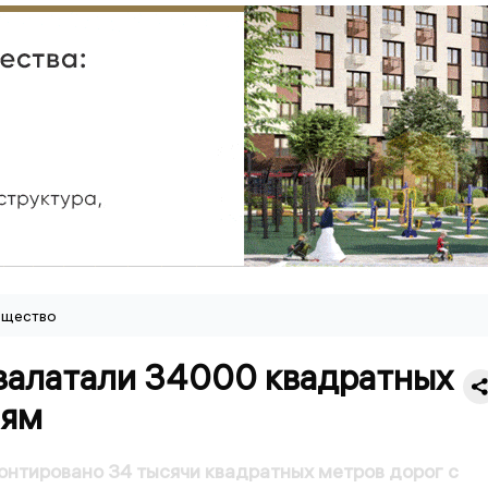
щество
 залатали 34000 квадратных
 ям
онтировано 34 тысячи квадратных метров дорог с