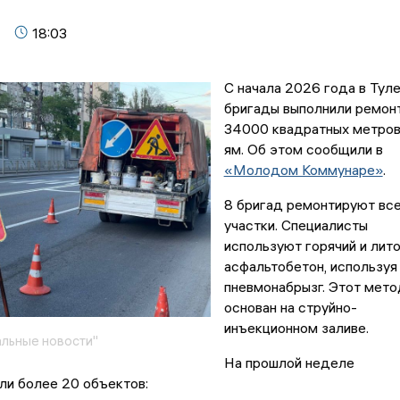
18:03
С начала 2026 года в Тул
бригады выполнили ремон
34000 квадратных метро
ям. Об этом сообщили в
«Молодом Коммунаре»
.
8 бригад ремонтируют вс
участки. Специалисты
используют горячий и лит
асфальтобетон, используя
пневмонабрызг. Этот мето
основан на струйно-
инъекционном заливе.
льные новости"
На прошлой неделе
ли более 20 объектов: