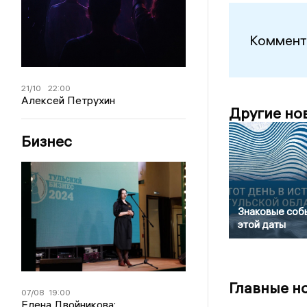
Коммент
21/10
22:00
Алексей Петрухин
Другие но
Бизнес
Знаковые соб
этой даты
Главные н
07/08
19:00
Елена Двойникова: