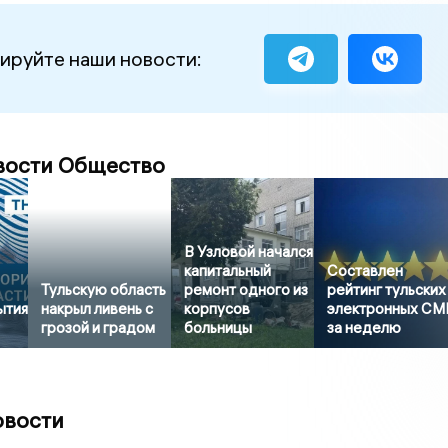
ируйте наши новости:
вости Общество
В Узловой начался
капитальный
Составлен
Тульскую область
ремонт одного из
рейтинг тульских
ытия
накрыл ливень с
корпусов
электронных СМ
грозой и градом
больницы
за неделю
овости