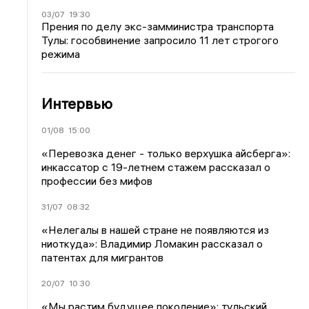
03/07
19:30
Прения по делу экс-замминистра транспорта
Тулы: гособвинение запросило 11 лет строгого
режима
Интервью
01/08
15:00
«Перевозка денег - только верхушка айсберга»:
инкассатор с 19-летнем стажем рассказал о
профессии без мифов
31/07
08:32
«Нелегалы в нашей стране не появляются из
ниоткуда»: Владимир Ломакин рассказал о
патентах для мигрантов
20/07
10:30
«Мы растим будущее поколение»: тульский