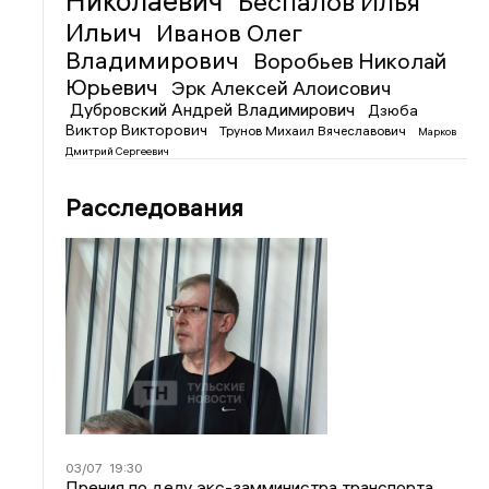
Николаевич
Беспалов Илья
Ильич
Иванов Олег
Владимирович
Воробьев Николай
Юрьевич
Эрк Алексей Алоисович
Дубровский Андрей Владимирович
Дзюба
Виктор Викторович
Трунов Михаил Вячеславович
Марков
Дмитрий Сергеевич
Расследования
03/07
19:30
Прения по делу экс-замминистра транспорта