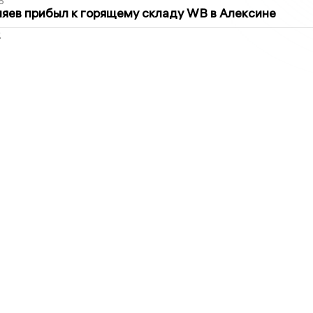
6
яев прибыл к горящему складу WB в Алексине
2