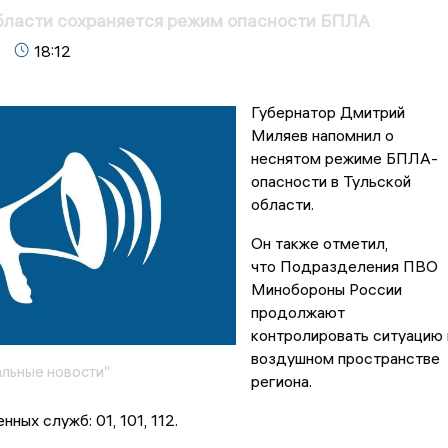
бласти сохраняется режим опасности БПЛА
18:12
Губернатор Дмитрий
Миляев напомнил о
неснятом режиме БПЛА-
опасности в Тульской
области.
Он также отметил,
что Подразделения ПВО
Минобороны России
продолжают
контролировать ситуацию 
воздушном пространстве
льные новости"
региона.
ных служб: 01, 101, 112.