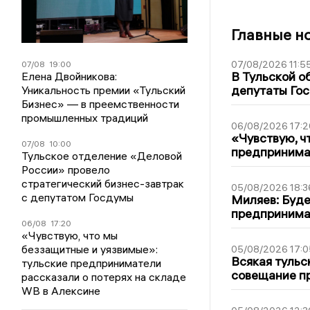
Главные н
07/08/2026 11:5
07/08
19:00
В Тульской о
Елена Двойникова:
депутаты Гос
Уникальность премии «Тульский
Бизнес» — в преемственности
промышленных традиций
06/08/2026 17:2
«Чувствую, ч
07/08
10:00
предпринимат
Тульское отделение «Деловой
России» провело
стратегический бизнес-завтрак
05/08/2026 18:3
с депутатом Госдумы
Миляев: Буде
предпринима
06/08
17:20
«Чувствую, что мы
беззащитные и уязвимые»:
05/08/2026 17:0
Всякая тульс
тульские предприниматели
совещание пр
рассказали о потерях на складе
WB в Алексине