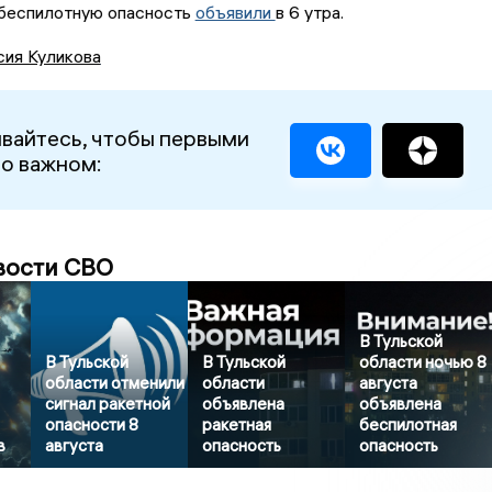
 беспилотную опасность
объявили
в 6 утра.
сия Куликова
вайтесь, чтобы первыми
 о важном:
вости СВО
В Тульской
В Тульской
В Тульской
области ночью 8
области отменили
области
августа
сигнал ракетной
объявлена
объявлена
опасности 8
ракетная
беспилотная
в
августа
опасность
опасность