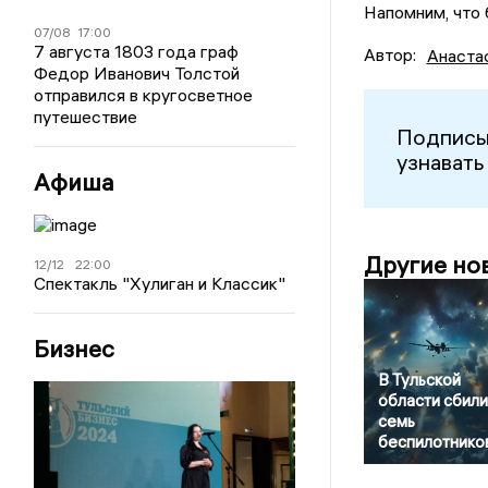
Напомним, что
07/08
17:00
7 августа 1803 года граф
Автор:
Анаста
Федор Иванович Толстой
отправился в кругосветное
путешествие
Подписы
узнавать
Афиша
Другие но
12/12
22:00
Спектакль "Хулиган и Классик"
Бизнес
В Тульской
области сбили
семь
беспилотнико