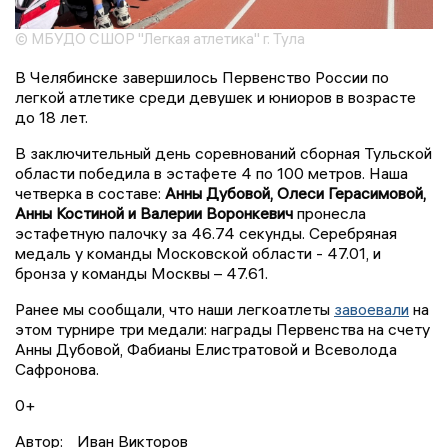
© МБУДО СШОР "Легкая атлетика" г. Тула
В Челябинске завершилось Первенство России по
легкой атлетике среди девушек и юниоров в возрасте
до 18 лет.
В заключительный день соревнований сборная Тульской
области победила в эстафете 4 по 100 метров. Наша
четверка в составе:
Анны Дубовой, Олеси Герасимовой,
Анны Костиной и Валерии Воронкевич
пронесла
эстафетную палочку за 46.74 секунды. Серебряная
медаль у команды Московской области - 47.01, и
бронза у команды Москвы – 47.61.
Ранее мы сообщали, что наши легкоатлеты
завоевали
на
этом турнире три медали: награды Первенства на счету
Анны Дубовой, Фабианы Елистратовой и Всеволода
Сафронова.
0+
Автор:
Иван Викторов