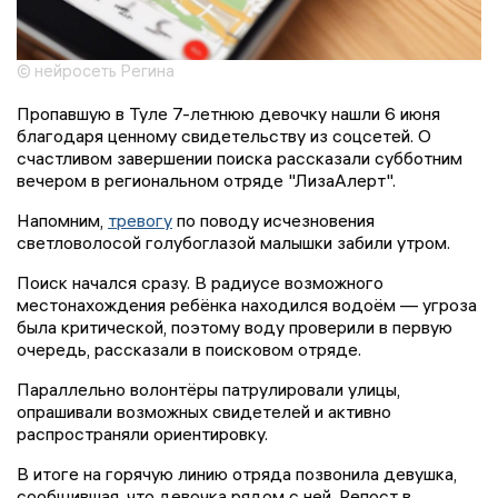
© нейросеть Регина
Пропавшую в Туле 7-летнюю девочку нашли 6 июня
благодаря ценному свидетельству из соцсетей. О
счастливом завершении поиска рассказали субботним
вечером в региональном отряде "ЛизаАлерт".
Напомним,
тревогу
по поводу исчезновения
светловолосой голубоглазой малышки забили утром.
Поиск начался сразу. В радиусе возможного
местонахождения ребёнка находился водоём — угроза
была критической, поэтому воду проверили в первую
очередь, рассказали в поисковом отряде.
Параллельно волонтёры патрулировали улицы,
опрашивали возможных свидетелей и активно
распространяли ориентировку.
В итоге на горячую линию отряда позвонила девушка,
сообщившая, что девочка рядом с ней. Репост в