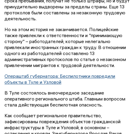
срока пребывания, получат не только штрафы, но и будут
принудительно выдворены за пределы страны. Еще 13
протоколов были составлены за незаконную трудовую
деятельность.
Но на этом история не заканчивается. Полицейские
также привлекли к ответственности и "принимающую
сторону" – работодателей, которые нелегально
привлекали иностранных граждан к труду. В отношении
одного из работодателей составлено 13
административных протоколов по статье о незаконном
привлечении мигрантов к трудовой деятельности.
Операштаб губернатора: Беспилотники повредили
объекты в Туле и Узловой
В Туле состоялось внеочередное заседание
оперативного регионального штаба. Главным вопросом
стала действующая беспилотная опасность.
Как сообщает региональное правительство,
зафиксированы повреждения объектов гражданской
инфраструктуры в Туле и Узловой, в основном –
остекления и кровли. Замгубернатора Ярослав Раков