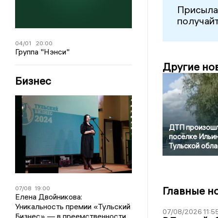
Присыла
получайт
04/01
20:00
Группа "Нэнси"
Другие но
Бизнес
ДТП произошл
посёлке Ильи
Тульской обла
Главные н
07/08
19:00
Елена Двойникова:
Уникальность премии «Тульский
07/08/2026 11:5
Бизнес» — в преемственности