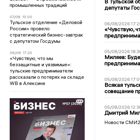
В Тульской о
промышленных традиций
депутаты Гос
07/08
10:00
Тульское отделение «Деловой
06/08/2026 17:2
России» провело
«Чувствую, ч
стратегический бизнес-завтрак
предпринимат
с депутатом Госдумы
05/08/2026 18:3
06/08
17:20
Миляев: Буде
«Чувствую, что мы
предпринима
беззащитные и уязвимые»:
тульские предприниматели
рассказали о потерях на складе
05/08/2026 17:0
WB в Алексине
Всякая тульс
совещание пр
05/08/2026 12:3
Дмитрий Мил
Новости СМИ