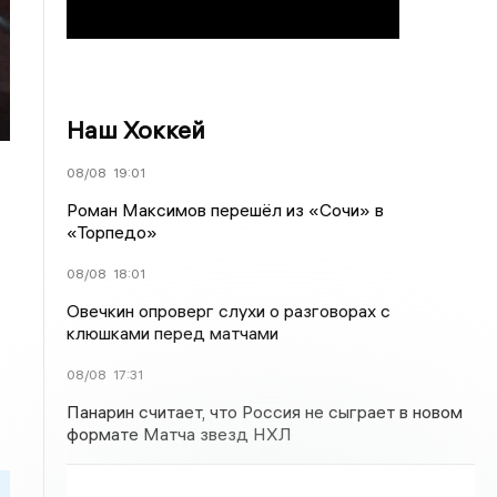
Наш Хоккей
08/08
19:01
Роман Максимов перешёл из «Сочи» в
«Торпедо»
08/08
18:01
Овечкин опроверг слухи о разговорах с
клюшками перед матчами
08/08
17:31
Панарин считает, что Россия не сыграет в новом
формате Матча звезд НХЛ