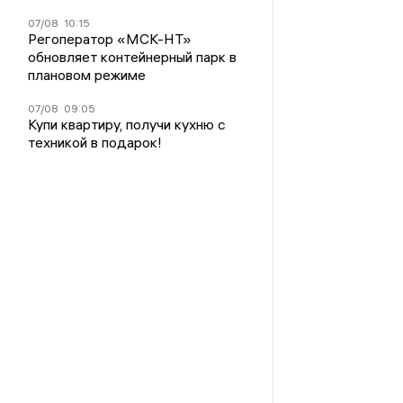
07/08
10:15
Регоператор «МСК-НТ»
обновляет контейнерный парк в
плановом режиме
07/08
09:05
Купи квартиру, получи кухню с
техникой в подарок!