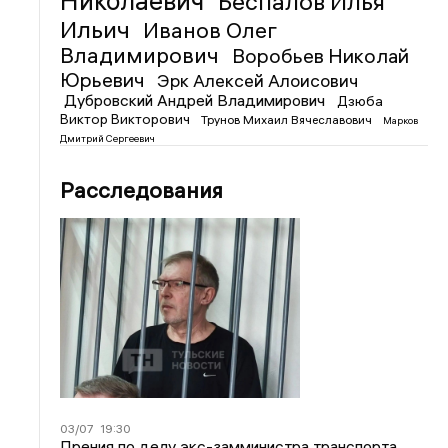
Николаевич
Беспалов Илья
Ильич
Иванов Олег
Владимирович
Воробьев Николай
Юрьевич
Эрк Алексей Алоисович
Дубровский Андрей Владимирович
Дзюба
Виктор Викторович
Трунов Михаил Вячеславович
Марков
Дмитрий Сергеевич
Расследования
03/07
19:30
Прения по делу экс-замминистра транспорта