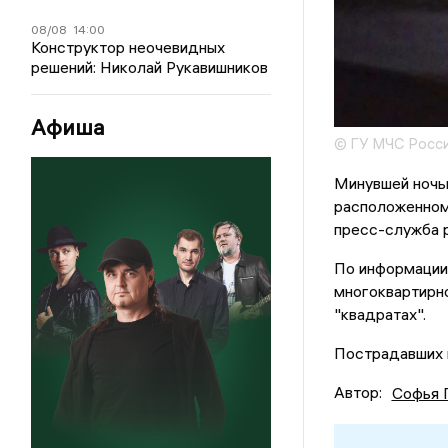
08/08
14:00
Конструктор неочевидных
решений: Николай Рукавишников
Афиша
© ГУ МЧС Росси
Минувшей ночь
расположенном
пресс-служба 
По информации 
многоквартирно
"квадратах".
Пострадавших н
Автор:
Софья 