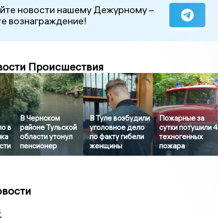
йте новости нашему Дежурному –
е вознаграждение!
вости Происшествия
В Чернском
В Туле возбудили
Пожарные за
о в
районе Тульской
уголовное дело
сутки потушили 4
нка
области утонул
по факту гибели
техногенных
сти
пенсионер
женщины
пожара
овости
5