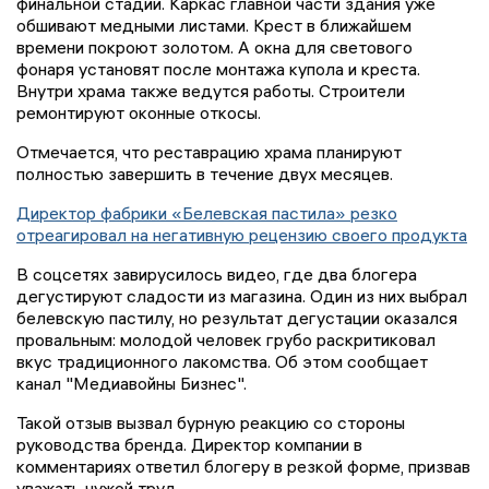
финальной стадии. Каркас главной части здания уже
обшивают медными листами. Крест в ближайшем
времени покроют золотом. А окна для светового
фонаря установят после монтажа купола и креста.
Внутри храма также ведутся работы. Строители
ремонтируют оконные откосы.
Отмечается, что реставрацию храма планируют
полностью завершить в течение двух месяцев.
Директор фабрики «Белевская пастила» резко
отреагировал на негативную рецензию своего продукта
В соцсетях завирусилось видео, где два блогера
дегустируют сладости из магазина. Один из них выбрал
белевскую пастилу, но результат дегустации оказался
провальным: молодой человек грубо раскритиковал
вкус традиционного лакомства. Об этом сообщает
канал "Медиавойны Бизнес".
Такой отзыв вызвал бурную реакцию со стороны
руководства бренда. Директор компании в
комментариях ответил блогеру в резкой форме, призвав
уважать чужой труд.