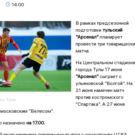
14:00
В рамках предсезонной
подготовки
тульский
"Арсенал"
планирует
провести три товарищеск
матча.
На Центральном стадион
города Тулы 17 июня
"Арсенал"
сыграет с
ульяновской "Волгой". На
21 июня намечен матч
против костромского
л» Тула
"Спартака". А 27 июня
 московским "Велесом".
р назначено
на 17.00.
 3 июля намечена товарищеская игра с московским ЦСКА.