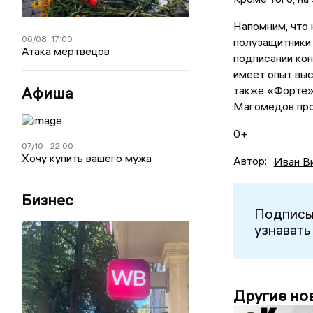
Напомним, что 
06/08
17:00
полузащитник
Атака мертвецов
подписании ко
имеет опыт выс
Афиша
также «Форте»
Магомедов пров
0+
07/10
22:00
Хочу купить вашего мужа
Автор:
Иван В
Бизнес
Подписы
узнавать
Другие но