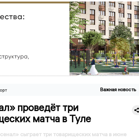
Важная новость
орт
ал» проведёт три
еских матча в Туле
сенал» сыграет три товарищеских матча в июне