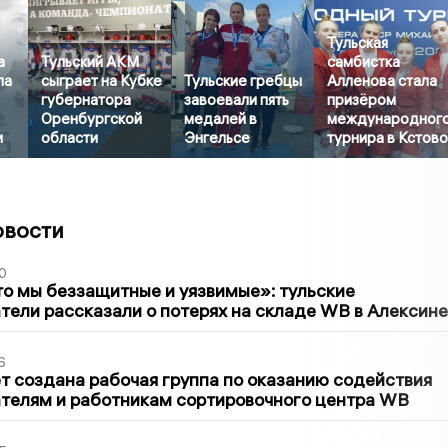
Тульская
а
Тульский АКМ
самбистка
ла
сыграет на Кубке
Тульские гребцы
Алленова стала
губернатора
завоевали пять
призёром
Оренбургской
медалей в
международног
и
области
Энгельсе
турнира в Кстов
овости
0
то мы беззащитные и уязвимые»: тульские
ели рассказали о потерях на складе WB в Алексине
6
т создана рабочая группа по оказанию содействия
телям и работникам сортировочного центра WB