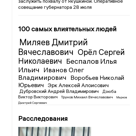
заслужить похвалу от Якушкиной. Оперативное
совещание губернатора 28 июля
100 самых влиятельных людей
Миляев Дмитрий
Вячеславович
Орёл Сергей
Николаевич
Беспалов Илья
Ильич
Иванов Олег
Владимирович
Воробьев Николай
Юрьевич
Эрк Алексей Алоисович
Дубровский Андрей Владимирович
Дзюба
Виктор Викторович
Трунов Михаил Вячеславович
Марков
Дмитрий Сергеевич
Расследования