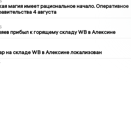
5
кая магия имеет рациональное начало. Оперативное
авительства 4 августа
6
яев прибыл к горящему складу WB в Алексине
5
р на складе WB в Алексине локализован
2