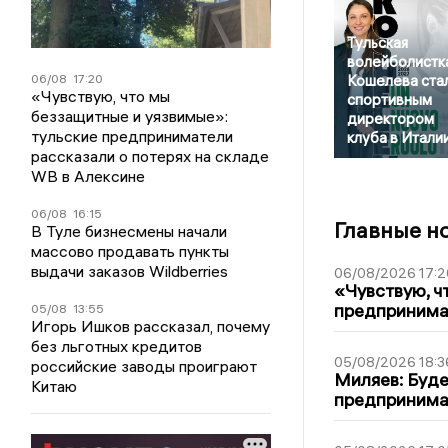
Тульская
волейболистк
06/08
17:20
Кошелева ста
«Чувствую, что мы
спортивным
беззащитные и уязвимые»:
директором
тульские предприниматели
клуба в Итали
рассказали о потерях на складе
WB в Алексине
06/08
16:15
Главные н
В Туле бизнесмены начали
массово продавать пункты
выдачи заказов Wildberries
06/08/2026 17:2
«Чувствую, ч
предпринимат
05/08
13:55
Игорь Ишков рассказал, почему
без льготных кредитов
05/08/2026 18:3
российские заводы проиграют
Миляев: Буде
Китаю
предпринима